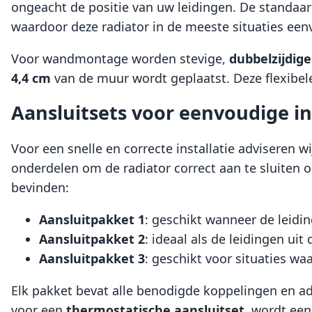
ongeacht de positie van uw leidingen. De standaa
waardoor deze radiator in de meeste situaties e
Voor wandmontage worden stevige,
dubbelzijdig
4,4 cm
van de muur wordt geplaatst. Deze flexibel
Aansluitsets voor eenvoudige in
Voor een snelle en correcte installatie adviseren w
onderdelen om de radiator correct aan te sluiten op
bevinden:
Aansluitpakket 1
: geschikt wanneer de leidin
Aansluitpakket 2
: ideaal als de leidingen ui
Aansluitpakket 3
: geschikt voor situaties w
Elk pakket bevat alle benodigde koppelingen en ada
voor een
thermostatische aansluitset
, wordt ee