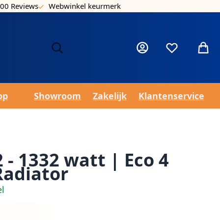
00 Reviews
Webwinkel keurmerk
Laa
Mijn account
Verlanglijst
Winke
op
Showroom
Zakelijk
Klantenservice
 - 1332 watt | Eco 4
Radiator
el