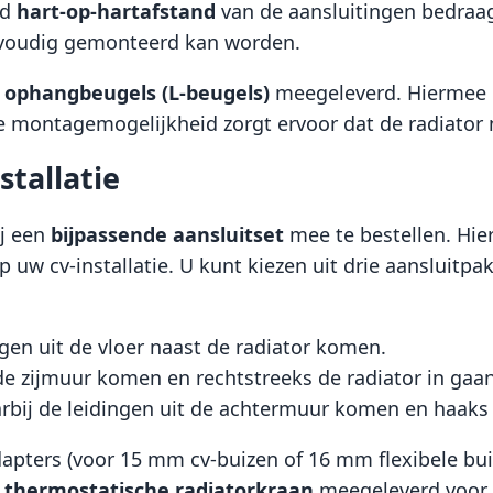
rd
hart-op-hartafstand
van de aansluitingen bedraa
envoudig gemonteerd kan worden.
e ophangbeugels (L-beugels)
meegeleverd. Hiermee ku
e montagemogelijkheid zorgt ervoor dat de radiator 
stallatie
ij een
bijpassende aansluitset
mee te bestellen. Hie
 uw cv-installatie. U kunt kiezen uit drie aansluitpa
gen uit de vloer naast de radiator komen.
t de zijmuur komen en rechtstreeks de radiator in gaan
aarbij de leidingen uit de achtermuur komen en haak
pters (voor 15 mm cv-buizen of 16 mm flexibele buize
n
thermostatische radiatorkraan
meegeleverd voor 