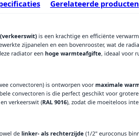
pecificaties
Gerelateerde producten
 (verkeerswit)
is een krachtige en efficiënte verwar
gewerkte zijpanelen en een bovenrooster, wat de radia
deze radiator een
hoge warmteafgifte
, ideaal voor
wee convectoren) is ontworpen voor
maximale warm
bele convectoren is die perfect geschikt voor grote
 en verkeerswit (
RAL 9016
), zodat die moeiteloos integ
owel de
linker- als rechterzijde
(1/2" euroconus binnen