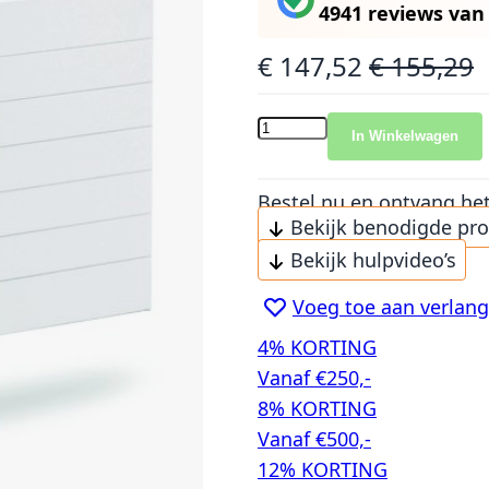
4941 reviews
va
€ 147,52
€ 155,29
Speciale prijs
Normale prijs
In Winkelwagen
Bestel nu en ontvang he
Bekijk benodigde pr
Bekijk hulpvideo’s
Voeg toe aan verlangl
4% KORTING
Vanaf €250,-
8% KORTING
Vanaf €500,-
12% KORTING