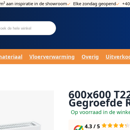
m² aan inspiratie in de showroom
Elke zondag geopend
+40
materiaal
Vloerverwarming
Overig
Uitverko
600x600 T22
Gegroefde 
Op voorraad in de wink
4.3 / 5