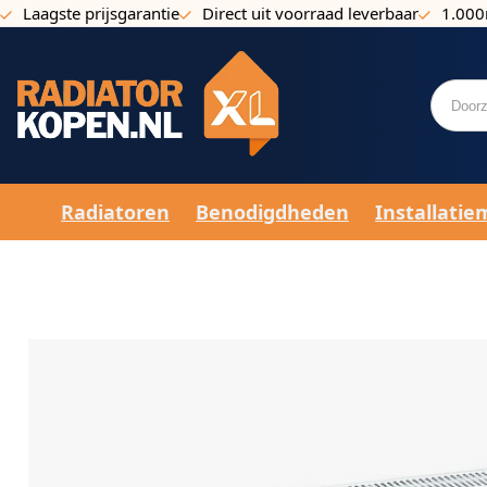
Laagste prijsgarantie
Direct uit voorraad leverbaar
1.000
Ga naar de inhoud
Radiatoren
Benodigdheden
Installatie