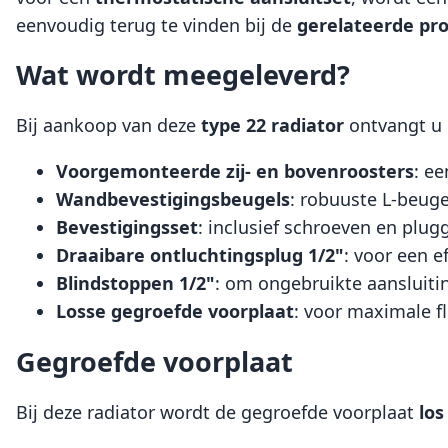
eenvoudig terug te vinden bij de
gerelateerde pr
Wat wordt meegeleverd?
Bij aankoop van deze
type 22 radiator
ontvangt u
Voorgemonteerde zij- en bovenroosters
: e
Wandbevestigingsbeugels
: robuuste L-beug
Bevestigingsset
: inclusief schroeven en plu
Draaibare ontluchtingsplug 1/2"
: voor een e
Blindstoppen 1/2"
: om ongebruikte aansluiting
Losse gegroefde voorplaat
: voor maximale f
Gegroefde voorplaat
Bij deze radiator wordt de gegroefde voorplaat
lo