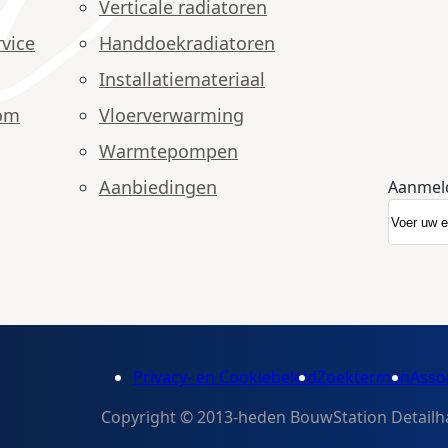
Verticale radiatoren
vice
Handdoekradiatoren
Installatiemateriaal
om
Vloerverwarming
Warmtepompen
Aanbiedingen
Aanmel
Abonnee
Nieuwsb
Privacy- en Cookiebeleid
Zoektermen
Asso
Copyright © 2013-heden BouwStation Detailhan