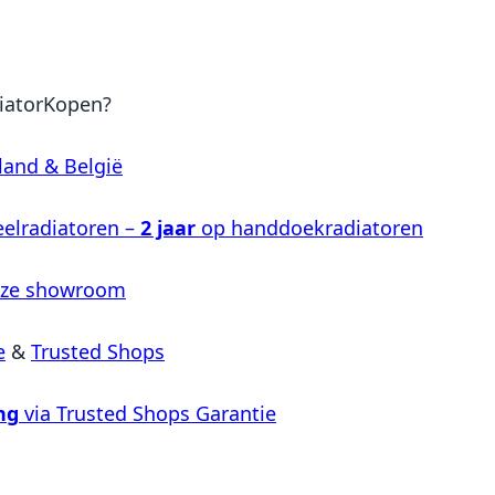
iatorKopen?
land & België
elradiatoren –
2 jaar
op handdoekradiatoren
nze showroom
e
&
Trusted Shops
ng
via Trusted Shops Garantie