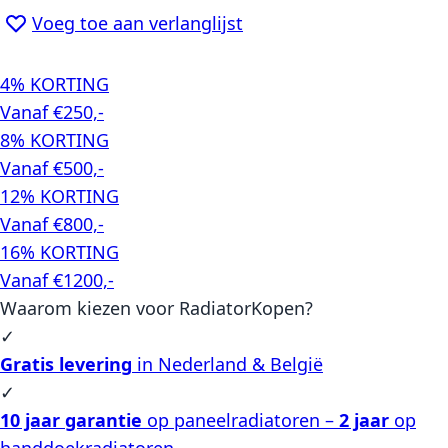
Voeg toe aan verlanglijst
4% KORTING
Vanaf €250,-
8% KORTING
Vanaf €500,-
12% KORTING
Vanaf €800,-
16% KORTING
Vanaf €1200,-
Waarom kiezen voor RadiatorKopen?
✓
Gratis levering
in Nederland & België
✓
10 jaar garantie
op paneelradiatoren –
2 jaar
op
handdoekradiatoren