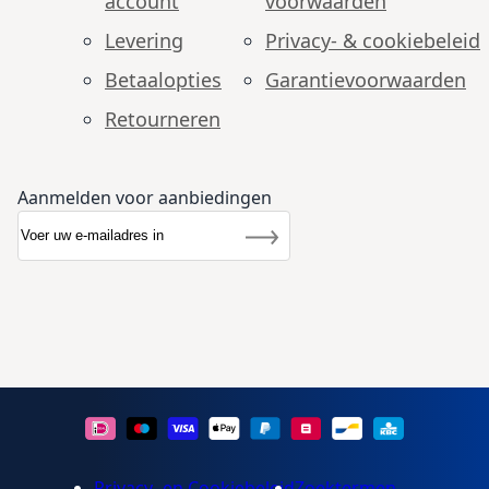
account
voorwaarden
Levering
Privacy- & cookiebeleid
Betaalopties
Garantie­voorwaarden
Retourneren
Aanmelden voor aanbiedingen
Abonneer u op onze nieuwsbrief
Nieuwsbrief
Inschrijven
Privacy- en Cookiebeleid
Zoektermen