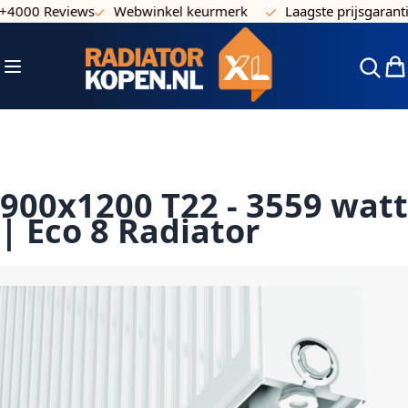
000 Reviews
Webwinkel keurmerk
Laagste prijsgarantie
Ga naar de inhoud
Toggle Nav
Win
900x1200 T22 - 3559 watt
| Eco 8 Radiator