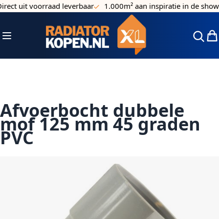
rect uit voorraad leverbaar
1.000m² aan inspiratie in de show
Ga naar de inhoud
Toggle Nav
Win
Afvoerbocht dubbele
mof 125 mm 45 graden
PVC