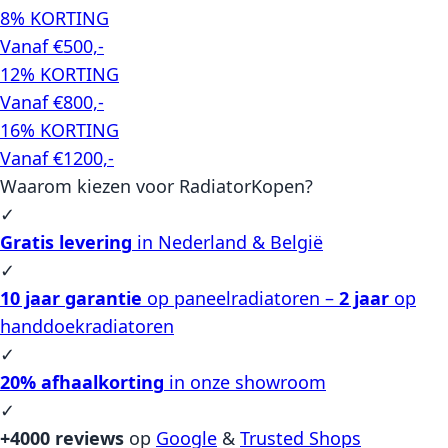
8% KORTING
Vanaf €500,-
12% KORTING
Vanaf €800,-
16% KORTING
Vanaf €1200,-
Waarom kiezen voor RadiatorKopen?
✓
Gratis levering
in Nederland & België
✓
10 jaar garantie
op paneelradiatoren –
2 jaar
op
handdoekradiatoren
✓
20% afhaalkorting
in onze showroom
✓
+4000 reviews
op
Google
&
Trusted Shops