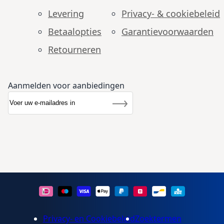
Levering
Privacy- & cookiebeleid
Betaalopties
Garantie­voorwaarden
Retourneren
Aanmelden voor aanbiedingen
Abonneer u op onze nieuwsbrief
Nieuwsbrief
Inschrijven
Privacy- en Cookiebeleid
Zoektermen