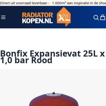
irect uit voorraad leverbaar
1.000m² aan inspiratie in de sho
Ga naar de inhoud
Toggle Nav
Win
Bonfix Expansievat 25L x
1,0 bar Rood