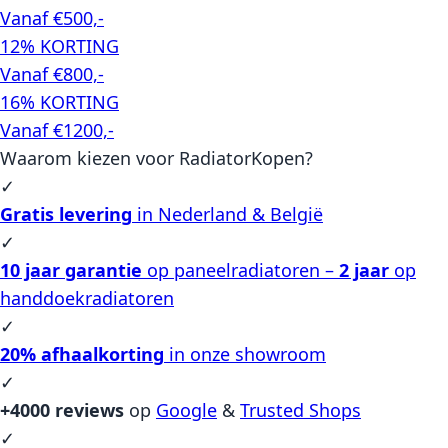
Vanaf €500,-
12% KORTING
Vanaf €800,-
16% KORTING
Vanaf €1200,-
Waarom kiezen voor RadiatorKopen?
✓
Gratis levering
in Nederland & België
✓
10 jaar garantie
op paneelradiatoren –
2 jaar
op
handdoekradiatoren
✓
20% afhaalkorting
in onze showroom
✓
+4000 reviews
op
Google
&
Trusted Shops
✓