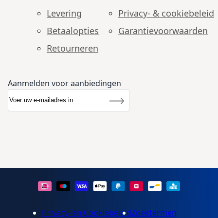
Levering
Privacy- & cookiebeleid
Betaalopties
Garantie­voorwaarden
Retourneren
Aanmelden voor aanbiedingen
Abonneer u op onze nieuwsbrief
Nieuwsbrief
Inschrijven
Privacy- en Cookiebeleid
Zoektermen