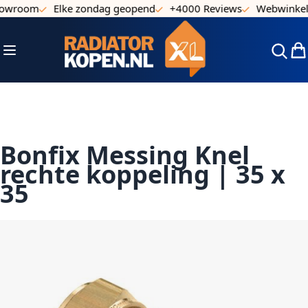
howroom
Elke zondag geopend
+4000 Reviews
Webwinkel 
Ga naar de inhoud
Toggle Nav
Win
Bonfix Messing Knel
rechte koppeling | 35 x
35