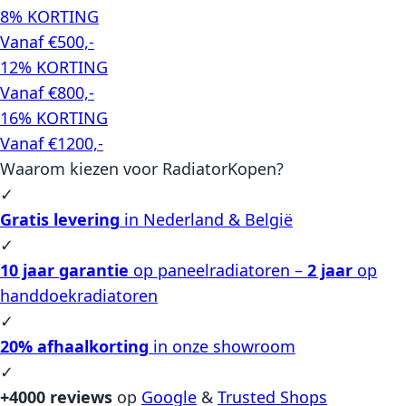
8% KORTING
Vanaf €500,-
12% KORTING
Vanaf €800,-
16% KORTING
Vanaf €1200,-
Waarom kiezen voor RadiatorKopen?
✓
Gratis levering
in Nederland & België
✓
10 jaar garantie
op paneelradiatoren –
2 jaar
op
handdoekradiatoren
✓
20% afhaalkorting
in onze showroom
✓
+4000 reviews
op
Google
&
Trusted Shops