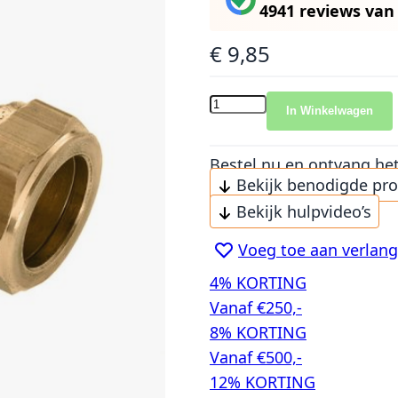
4941 reviews
va
€ 9,85
In Winkelwagen
Bestel nu en ontvang he
Bekijk benodigde pr
Bekijk hulpvideo’s
Voeg toe aan verlangl
4% KORTING
Vanaf €250,-
8% KORTING
Vanaf €500,-
12% KORTING