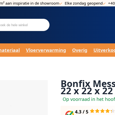
m² aan inspiratie in de showroom
Elke zondag geopend
+40
materiaal
Vloerverwarming
Overig
Uitverko
Bonfix Mess
22 x 22 x 22
Op voorraad in het hoo
4.3 / 5