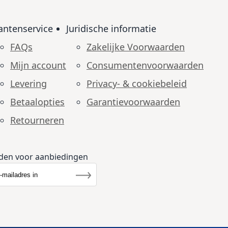
antenservice
Juridische informatie
FAQs
Zakelijke Voorwaarden
Mijn account
Consumenten­voorwaarden
Levering
Privacy- & cookiebeleid
Betaalopties
Garantie­voorwaarden
Retourneren
den voor aanbiedingen
r u op onze nieuwsbrief
rief
Inschrijven