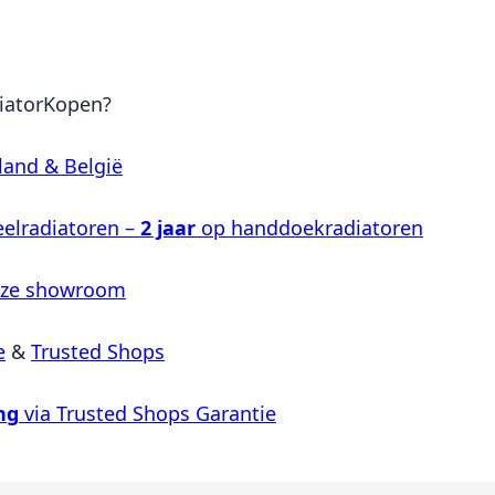
iatorKopen?
land & België
elradiatoren –
2 jaar
op handdoekradiatoren
nze showroom
e
&
Trusted Shops
ng
via Trusted Shops Garantie