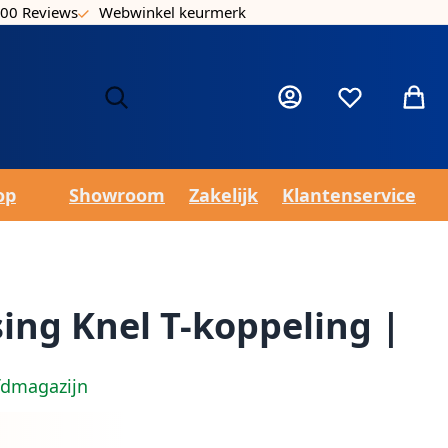
00 Reviews
Webwinkel keurmerk
Laa
Mijn account
Verlanglijst
Winke
op
Showroom
Zakelijk
Klantenservice
ing Knel T-koppeling |
fdmagazijn