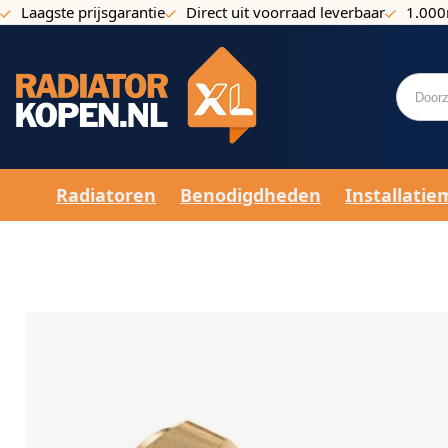
Laagste prijsgarantie
Direct uit voorraad leverbaar
1.000
Ga naar de inhoud
Radiatoren
Benodigdheden
Installatie