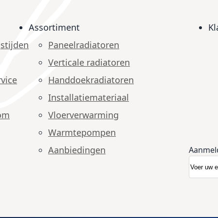
Assortiment
Kl
stijden
Paneelradiatoren
Verticale radiatoren
vice
Handdoekradiatoren
Installatiemateriaal
om
Vloerverwarming
Warmtepompen
Aanbiedingen
Aanmel
Abonnee
Nieuwsb