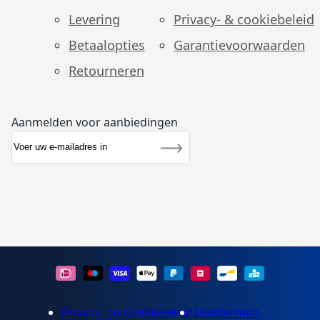
Levering
Privacy- & cookiebeleid
Betaalopties
Garantie­voorwaarden
Retourneren
Aanmelden voor aanbiedingen
Abonneer u op onze nieuwsbrief
Nieuwsbrief
Inschrijven
Privacy- en Cookiebeleid
Zoektermen