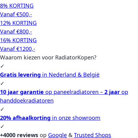
8% KORTING
Vanaf €500,-
12% KORTING
Vanaf €800,-
16% KORTING
Vanaf €1200,-
Waarom kiezen voor RadiatorKopen?
✓
Gratis levering
in Nederland & België
✓
10 jaar garantie
op paneelradiatoren –
2 jaar
op
handdoekradiatoren
✓
20% afhaalkorting
in onze showroom
✓
+4000 reviews
op
Google
&
Trusted Shops