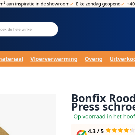
m² aan inspiratie in de showroom
Elke zondag geopend
+40
materiaal
Vloerverwarming
Overig
Uitverko
Bonfix Roo
Press schroe
Op voorraad in het hoo
4.3 / 5