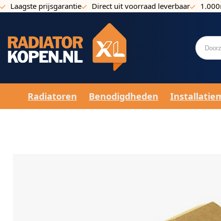
Laagste prijsgarantie
Direct uit voorraad leverbaar
1.000
Ga naar de inhoud
Radiatoren
Benodigdheden
Installatie