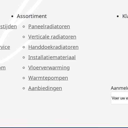
Assortiment
Kl
stijden
Paneelradiatoren
Verticale radiatoren
vice
Handdoekradiatoren
Installatiemateriaal
om
Vloerverwarming
Warmtepompen
Aanbiedingen
Aanmel
Abonnee
Nieuwsb