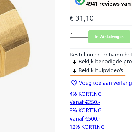
4941 reviews
va
€ 31,10
In Winkelwagen
Bestel nu en ontvang he
Bekijk benodigde pr
Bekijk hulpvideo’s
Voeg toe aan verlangl
4% KORTING
Vanaf €250,-
8% KORTING
Vanaf €500,-
12% KORTING