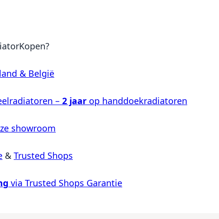
iatorKopen?
land & België
elradiatoren –
2 jaar
op handdoekradiatoren
nze showroom
e
&
Trusted Shops
ng
via Trusted Shops Garantie