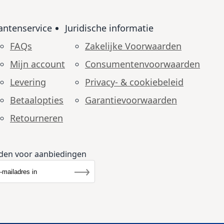
antenservice
Juridische informatie
FAQs
Zakelijke Voorwaarden
Mijn account
Consumenten­voorwaarden
Levering
Privacy- & cookiebeleid
Betaalopties
Garantie­voorwaarden
Retourneren
den voor aanbiedingen
r u op onze nieuwsbrief
rief
Inschrijven