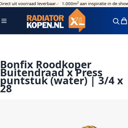
rect uit voorraad leverbaar
1.000m² aan inspiratie in de sho
Ga naar de inhoud
Toggle Nav
Win
Bonfix Roodkoper
Buitendraad x Press
puntstuk (water) | 3/4 x
28