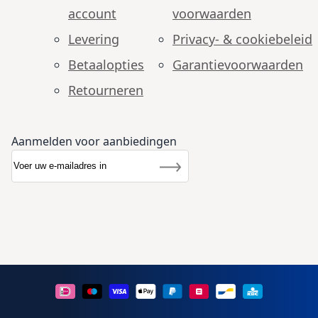
account
voorwaarden
Levering
Privacy- & cookiebeleid
Betaalopties
Garantie­voorwaarden
Retourneren
Aanmelden voor aanbiedingen
Abonneer u op onze nieuwsbrief
Nieuwsbrief
Inschrijven