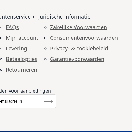
antenservice
Juridische informatie
FAQs
Zakelijke Voorwaarden
Mijn account
Consumenten­voorwaarden
Levering
Privacy- & cookiebeleid
Betaalopties
Garantie­voorwaarden
Retourneren
den voor aanbiedingen
r u op onze nieuwsbrief
rief
Inschrijven