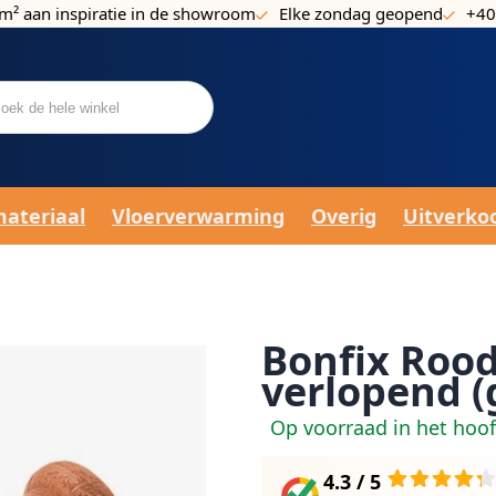
m² aan inspiratie in de showroom
Elke zondag geopend
+40
materiaal
Vloerverwarming
Overig
Uitverko
Bonfix Rood
verlopend (g
Op voorraad in het hoo
4.3 / 5