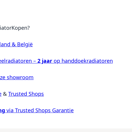
iatorKopen?
land & België
elradiatoren –
2 jaar
op handdoekradiatoren
nze showroom
e
&
Trusted Shops
ng
via Trusted Shops Garantie