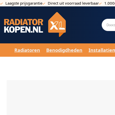
Laagste prijsgarantie
Direct uit voorraad leverbaar
1.000
Ga naar de inhoud
Radiatoren
Benodigdheden
Installatie