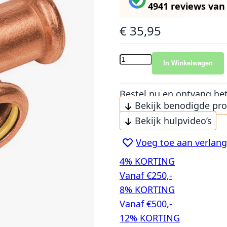
4941 reviews
va
€ 35,95
In Winkelwagen
Bestel nu en ontvang he
Bekijk benodigde pr
Bekijk hulpvideo’s
Voeg toe aan verlangl
4% KORTING
Vanaf €250,-
8% KORTING
Vanaf €500,-
12% KORTING