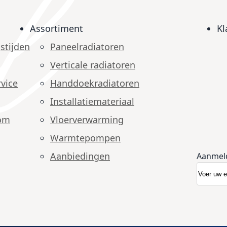
Assortiment
Kl
stijden
Paneelradiatoren
Verticale radiatoren
vice
Handdoekradiatoren
Installatiemateriaal
om
Vloerverwarming
Warmtepompen
Aanbiedingen
Aanmel
Abonnee
Nieuwsb