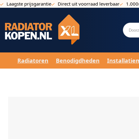
Laagste prijsgarantie
Direct uit voorraad leverbaar
1.000
Ga naar de inhoud
Radiatoren
Benodigdheden
Installatie