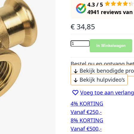
4.3 / 5
4941 reviews
va
€ 34,85
In Winkelwagen
Bestel nu en ontvang he
Bekijk benodigde pr
Bekijk hulpvideo’s
Voeg toe aan verlangl
4% KORTING
Vanaf €250,-
8% KORTING
Vanaf €500,-