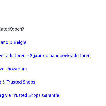
iatorKopen?
land & België
elradiatoren –
2 jaar
op handdoekradiatoren
nze showroom
e
&
Trusted Shops
ng
via Trusted Shops Garantie