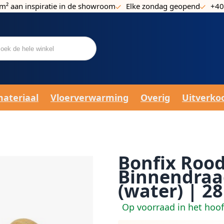
m² aan inspiratie in de showroom
Elke zondag geopend
+40
materiaal
Vloerverwarming
Overig
Uitverko
Bonfix Rood
Binnendraad
(water) | 28
Op voorraad in het hoo