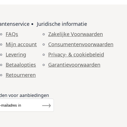
antenservice
Juridische informatie
FAQs
Zakelijke Voorwaarden
Mijn account
Consumenten­voorwaarden
Levering
Privacy- & cookiebeleid
Betaalopties
Garantie­voorwaarden
Retourneren
den voor aanbiedingen
r u op onze nieuwsbrief
rief
Inschrijven