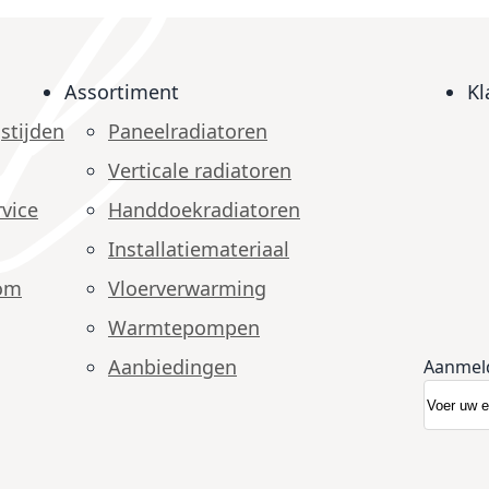
Assortiment
Kl
stijden
Paneelradiatoren
Verticale radiatoren
vice
Handdoekradiatoren
Installatiemateriaal
om
Vloerverwarming
Warmtepompen
Aanbiedingen
Aanmel
Abonnee
Nieuwsb