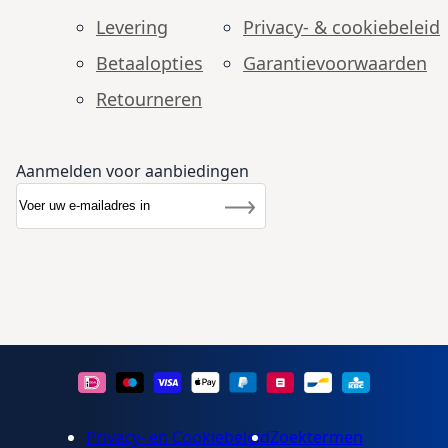
Levering
Privacy- & cookiebeleid
Betaalopties
Garantie­voorwaarden
Retourneren
Aanmelden voor aanbiedingen
Abonneer u op onze nieuwsbrief
Nieuwsbrief
Inschrijven
Privacy- en Cookiebeleid
Zoektermen