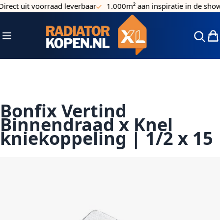
irect uit voorraad leverbaar
1.000m² aan inspiratie in de sho
Ga naar de inhoud
Toggle Nav
Win
Bonfix Vertind
Binnendraad x Knel
kniekoppeling | 1/2 x 15