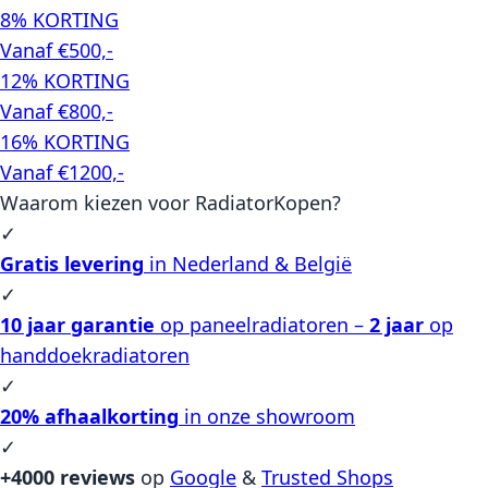
8% KORTING
Vanaf €500,-
12% KORTING
Vanaf €800,-
16% KORTING
Vanaf €1200,-
Waarom kiezen voor RadiatorKopen?
✓
Gratis levering
in Nederland & België
✓
10 jaar garantie
op paneelradiatoren –
2 jaar
op
handdoekradiatoren
✓
20% afhaalkorting
in onze showroom
✓
+4000 reviews
op
Google
&
Trusted Shops