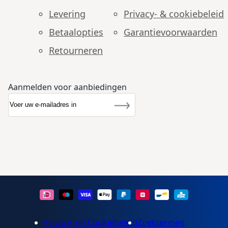
Levering
Privacy- & cookiebeleid
Betaalopties
Garantie­voorwaarden
Retourneren
Aanmelden voor aanbiedingen
Abonneer u op onze nieuwsbrief
Nieuwsbrief
Inschrijven
Privacy- en Cookiebeleid
Zoektermen