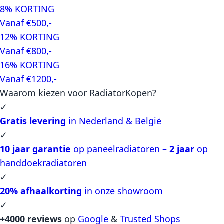
8% KORTING
Vanaf €500,-
12% KORTING
Vanaf €800,-
16% KORTING
Vanaf €1200,-
Waarom kiezen voor RadiatorKopen?
✓
Gratis levering
in Nederland & België
✓
10 jaar garantie
op paneelradiatoren –
2 jaar
op
handdoekradiatoren
✓
20% afhaalkorting
in onze showroom
✓
+4000 reviews
op
Google
&
Trusted Shops