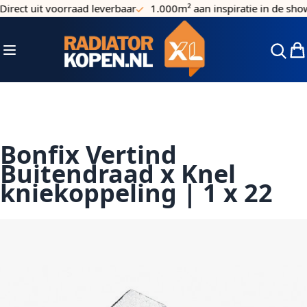
irect uit voorraad leverbaar
1.000m² aan inspiratie in de sho
Ga naar de inhoud
Toggle Nav
Win
Bonfix Vertind
Buitendraad x Knel
kniekoppeling | 1 x 22