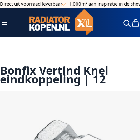
irect uit voorraad leverbaar
1.000m² aan inspiratie in de sho
Ga naar de inhoud
Toggle Nav
Win
Bonfix Vertind Knel
eindkoppeling | 12