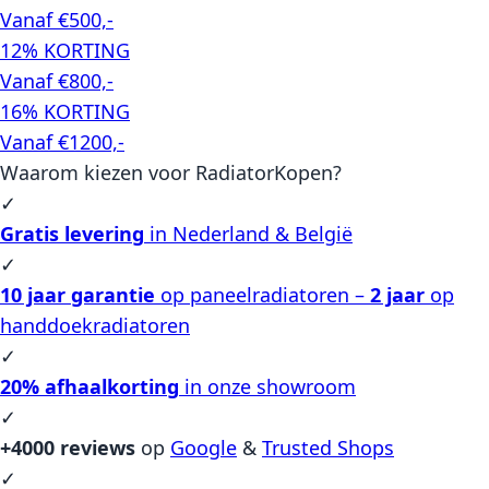
Vanaf €500,-
12% KORTING
Vanaf €800,-
16% KORTING
Vanaf €1200,-
Waarom kiezen voor RadiatorKopen?
✓
Gratis levering
in Nederland & België
✓
10 jaar garantie
op paneelradiatoren –
2 jaar
op
handdoekradiatoren
✓
20% afhaalkorting
in onze showroom
✓
+4000 reviews
op
Google
&
Trusted Shops
✓