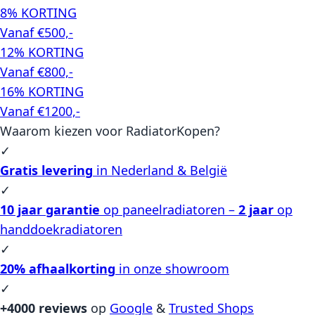
8% KORTING
Vanaf €500,-
12% KORTING
Vanaf €800,-
16% KORTING
Vanaf €1200,-
Waarom kiezen voor RadiatorKopen?
✓
Gratis levering
in Nederland & België
✓
10 jaar garantie
op paneelradiatoren –
2 jaar
op
handdoekradiatoren
✓
20% afhaalkorting
in onze showroom
✓
+4000 reviews
op
Google
&
Trusted Shops