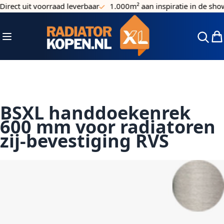
irect uit voorraad leverbaar
1.000m² aan inspiratie in de sho
Ga naar de inhoud
Toggle Nav
Win
BSXL handdoekenrek
600 mm voor radiatoren
zij-bevestiging RVS