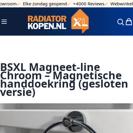
owroom
Elke zondag geopend
+4000 Reviews
Webwinkel 
Ga naar de inhoud
Toggle Nav
Win
BSXL Magneet-line
Chroom – Magnetische
handdoekring (gesloten
versie)