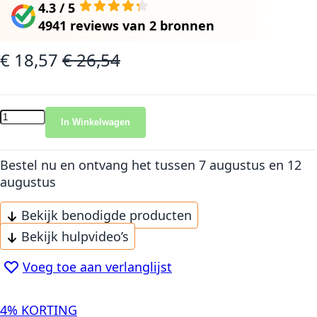
4.3 / 5
4941 reviews
van
2 bronnen
€ 18,57
€ 26,54
Speciale prijs
Normale prijs
In Winkelwagen
Bestel nu en ontvang het
tussen 7 augustus en 12
augustus
Bekijk benodigde producten
Bekijk hulpvideo’s
Voeg toe aan verlanglijst
4% KORTING