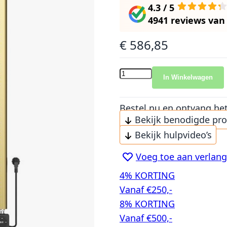
4.3 / 5
4941 reviews
va
€ 586,85
In Winkelwagen
Bestel nu en ontvang he
Bekijk benodigde pr
Bekijk hulpvideo’s
Voeg toe aan verlangl
4% KORTING
Vanaf €250,-
8% KORTING
Vanaf €500,-