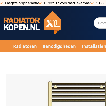
Laagste prijsgarantie
Direct uit voorraad leverbaar
1.000
Ga naar de inhoud
Radiatoren
Benodigdheden
Installatie