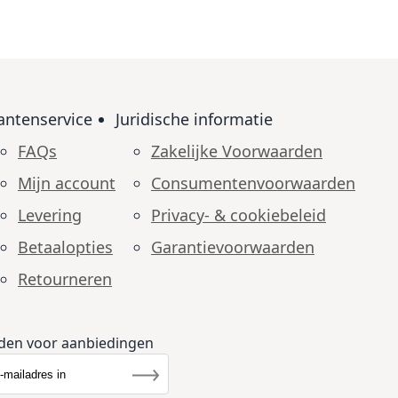
antenservice
Juridische informatie
FAQs
Zakelijke Voorwaarden
Mijn account
Consumenten­voorwaarden
Levering
Privacy- & cookiebeleid
Betaalopties
Garantie­voorwaarden
Retourneren
den voor aanbiedingen
r u op onze nieuwsbrief
rief
Inschrijven