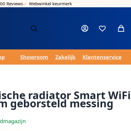
00 Reviews
Webwinkel keurmerk
Laa
Mijn account
Verlanglijst
Winke
op
Showroom
Zakelijk
Klantenservice
rische radiator Smart WiFi
cm geborsteld messing
fdmagazijn