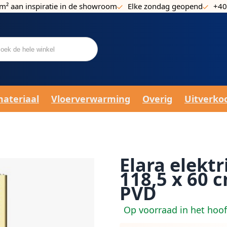
m² aan inspiratie in de showroom
Elke zondag geopend
+40
materiaal
Vloerverwarming
Overig
Uitverko
Elara elekt
118,5 x 60 
PVD
Op voorraad in het hoo