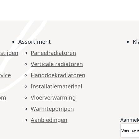
Assortiment
Kl
stijden
Paneelradiatoren
Verticale radiatoren
vice
Handdoekradiatoren
Installatiemateriaal
om
Vloerverwarming
Warmtepompen
Aanbiedingen
Aanmel
Abonnee
Nieuwsb