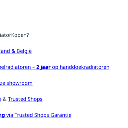
iatorKopen?
land & België
elradiatoren –
2 jaar
op handdoekradiatoren
nze showroom
e
&
Trusted Shops
ng
via Trusted Shops Garantie