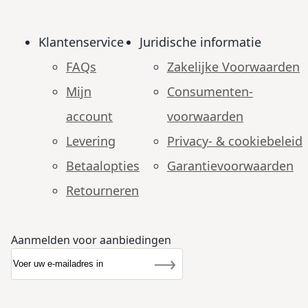
Klantenservice
Juridische informatie
FAQs
Zakelijke Voorwaarden
Mijn
Consumenten­
account
voorwaarden
Levering
Privacy- & cookiebeleid
Betaalopties
Garantie­voorwaarden
Retourneren
Aanmelden voor aanbiedingen
Abonneer u op onze nieuwsbrief
Nieuwsbrief
Inschrijven