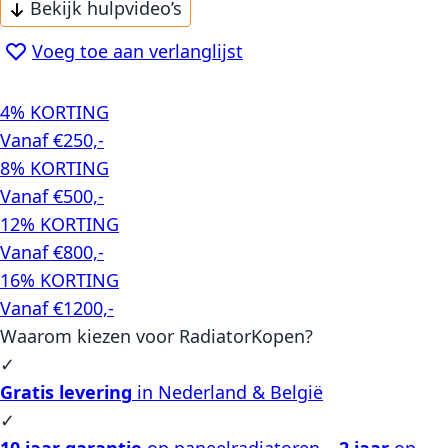
Bekijk hulpvideo’s
Voeg toe aan verlanglijst
4% KORTING
Vanaf €250,-
8% KORTING
Vanaf €500,-
12% KORTING
Vanaf €800,-
16% KORTING
Vanaf €1200,-
Waarom kiezen voor RadiatorKopen?
✓
Gratis levering
in Nederland & België
✓
10 jaar garantie
op paneelradiatoren –
2 jaar
op