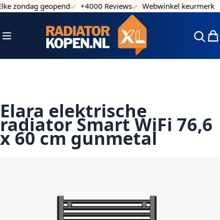
ke zondag geopend
+4000 Reviews
Webwinkel keurmerk
Ga naar de inhoud
Toggle Nav
Win
Elara elektrische
radiator Smart WiFi 76,6
x 60 cm gunmetal