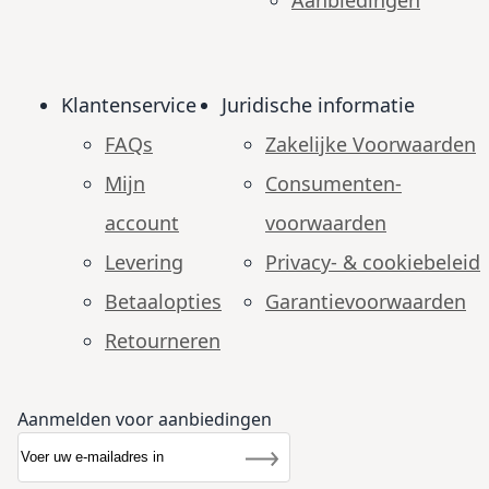
Klantenservice
Juridische informatie
FAQs
Zakelijke Voorwaarden
Mijn
Consumenten­
account
voorwaarden
Levering
Privacy- & cookiebeleid
Betaalopties
Garantie­voorwaarden
Retourneren
Aanmelden voor aanbiedingen
Abonneer u op onze nieuwsbrief
Nieuwsbrief
Inschrijven