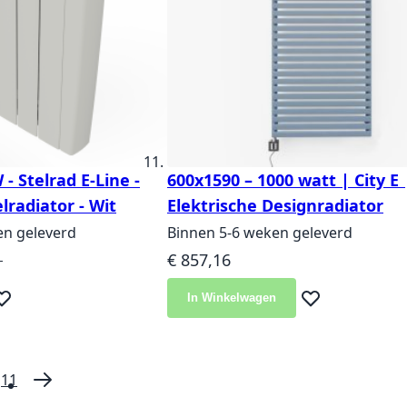
- Stelrad E-Line -
600x1590 – 1000 watt | City E
lradiator - Wit
Elektrische Designradiator
en geleverd
Binnen 5-6 weken geleverd
ijs
1
€ 857,16
In Winkelwagen
eg toe aan verlanglijst
Voeg toe aan ver
11
 momenteel pagina
gina
Pagina
Pagina
Volgende