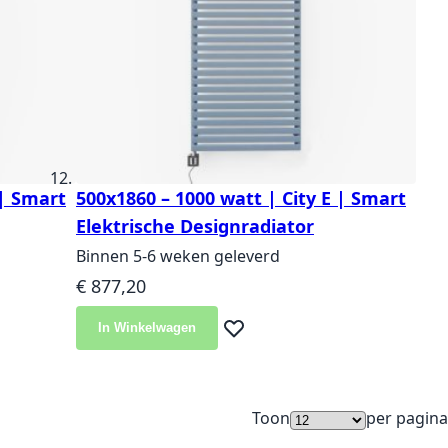
 | Smart
500x1860 – 1000 watt | City E | Smart
Elektrische Designradiator
Binnen 5-6 weken geleverd
€ 877,20
In Winkelwagen
langlijst
Voeg toe aan verlanglijst
Toon
per pagina