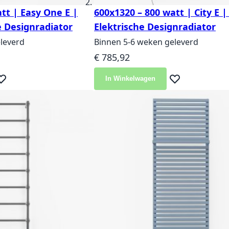
tt | Easy One E |
600x1320 – 800 watt | City E 
e Designradiator
Elektrische Designradiator
leverd
Binnen 5-6 weken geleverd
€ 785,92
In Winkelwagen
eg toe aan verlanglijst
Voeg toe aan ver