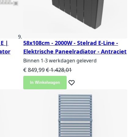
E |
58x108cm - 2000W - Stelrad E-Line -
ator
Elektrische Paneelradiator - Antraciet
Binnen 1-3 werkdagen geleverd
Speciale prijs
Normale prijs
€ 849,99
€ 1.428,01
In Winkelwagen
langlijst
Voeg toe aan verlanglijst