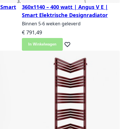
| Smart
360x1140 – 400 watt | Angus V E |
Smart Elektrische Designradiator
Binnen 5-6 weken geleverd
€ 791,49
In Winkelwagen
langlijst
Voeg toe aan verlanglijst