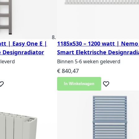
tt | Easy One E |
1185x530 – 1200 watt | Nemo 
e Designradiator
Smart Elektrische Designradi
leverd
Binnen 5-6 weken geleverd
€ 840,47
In Winkelwagen
eg toe aan verlanglijst
Voeg toe aan ver