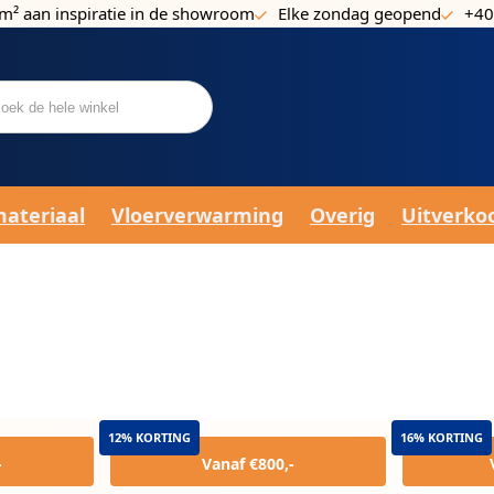
m² aan inspiratie in de showroom
Elke zondag geopend
+40
materiaal
Vloerverwarming
Overig
Uitverko
12% KORTING
16% KORTING
-
Vanaf €800,-