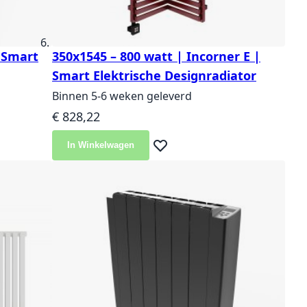
| Smart
350x1545 – 800 watt | Incorner E |
Smart Elektrische Designradiator
Binnen 5-6 weken geleverd
€ 828,22
In Winkelwagen
langlijst
Voeg toe aan verlanglijst