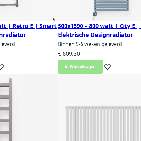
tt | Retro E | Smart
500x1590 – 800 watt | City E 
nradiator
Elektrische Designradiator
leverd
Binnen 5-6 weken geleverd
€ 809,30
In Winkelwagen
eg toe aan verlanglijst
Voeg toe aan ver