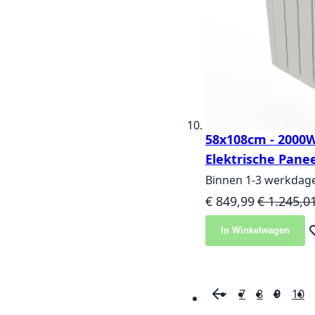
58x108cm - 2000W 
Elektrische Panee
Binnen 1-3 werkdag
Speciale prijs
Normale pr
€ 849,99
€ 1.245,0
In Winkelwagen
Vo
7
8
9
10
Pagina
Pagina
Vorige
Pagina
Pagina
U lees
Pa