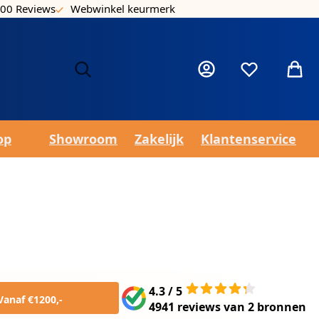
00 Reviews
Webwinkel keurmerk
Laa
Mijn account
Verlanglijst
Winke
op
Showroom
Zakelijk
Klantenservice
4.3 / 5
Vanaf €1200,-
4941 reviews
van
2 bronnen