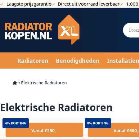
Laagste prijsgarantie
Direct uit voorraad leverbaar
1.000
Ga naar de inhoud
Radiatoren
Benodigdheden
Installatie
Elektrische Radiatoren
Elektrische Radiatoren
4% KORTING
8% KORTING
Vanaf €250,-
Vanaf €500,