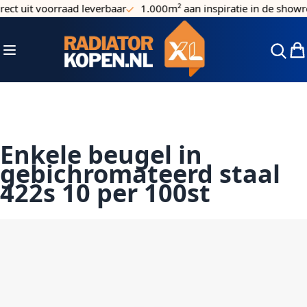
ect uit voorraad leverbaar
1.000m² aan inspiratie in de showr
Ga naar de inhoud
Toggle Nav
Win
Enkele beugel in
gebichromateerd staal
422s 10 per 100st