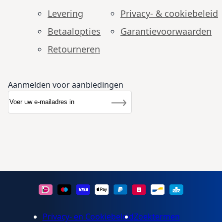
Levering
Privacy- & cookiebeleid
Betaalopties
Garantie­voorwaarden
Retourneren
Aanmelden voor aanbiedingen
Abonneer u op onze nieuwsbrief
Nieuwsbrief
Inschrijven
Privacy- en Cookiebeleid
Zoektermen