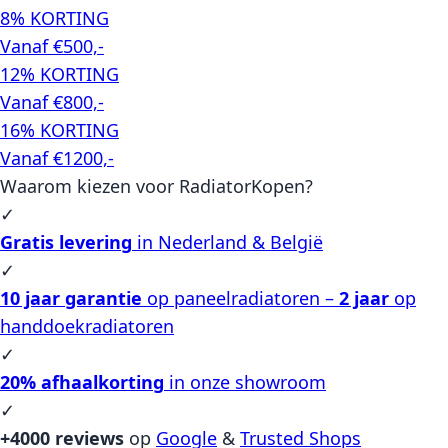
8% KORTING
Vanaf €500,-
12% KORTING
Vanaf €800,-
16% KORTING
Vanaf €1200,-
Waarom kiezen voor RadiatorKopen?
✓
Gratis levering
in Nederland & België
✓
10 jaar garantie
op paneelradiatoren –
2 jaar
op
handdoekradiatoren
✓
20% afhaalkorting
in onze showroom
✓
+4000 reviews
op
Google
&
Trusted Shops