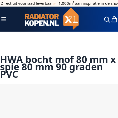
irect uit voorraad leverbaar
1.000m² aan inspiratie in de sh
Ga naar de inhoud
Toggle Nav
Win
HWA bocht mof 80 mm x
spie 80 mm 90 graden
PVC