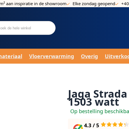
m² aan inspiratie in de showroom
Elke zondag geopend
+40
materiaal
Vloerverwarming
Overig
Uitverko
Jaga Strada
1503 watt
Op bestelling beschikb
4.3 / 5