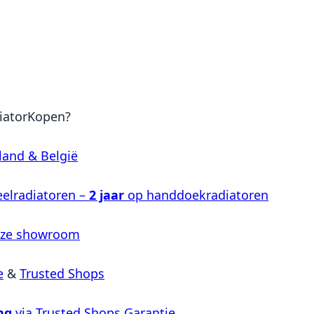
iatorKopen?
land & België
elradiatoren –
2 jaar
op handdoekradiatoren
nze showroom
e
&
Trusted Shops
ng
via Trusted Shops Garantie