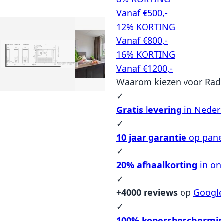
Vanaf €500,-
12% KORTING
Vanaf €800,-
16% KORTING
Vanaf €1200,-
Waarom kiezen voor Rad
✓
Gratis levering
in Neder
✓
10 jaar garantie
op pane
✓
20% afhaalkorting
in o
✓
+4000 reviews
op
Googl
✓
100% kopersbeschermi