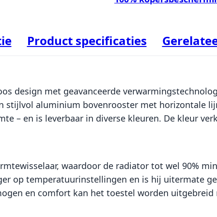
ie
Product specificaties
Gerelate
loos design met geavanceerde verwarmingstechnolog
n stijlvol aluminium bovenrooster met horizontale li
e – en is leverbaar in diverse kleuren. De kleur verk
mtewisselaar, waardoor de radiator tot wel 90% mind
ger op temperatuurinstellingen en is hij uitermate 
gen en comfort kan het toestel worden uitgebreid m