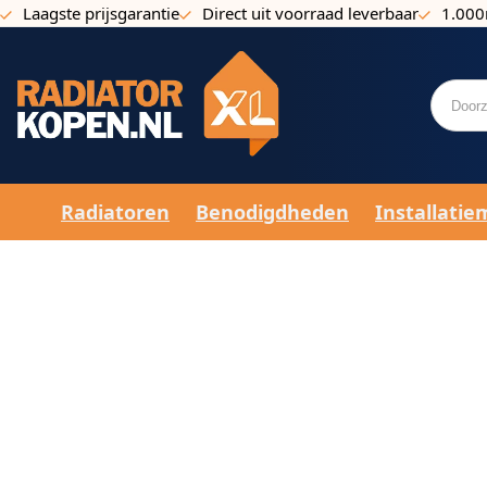
Laagste prijsgarantie
Direct uit voorraad leverbaar
1.000
Ga naar de inhoud
Radiatoren
Benodigdheden
Installatie