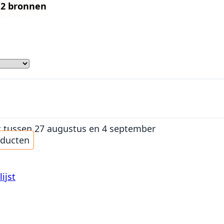
n
2 bronnen
t
tussen 27 augustus en 4 september
oducten
ijst