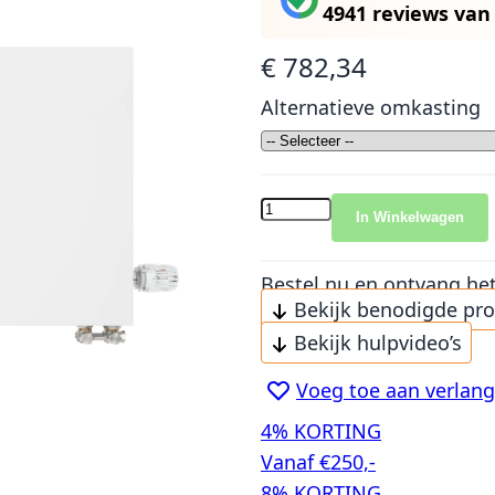
4941 reviews
va
€ 782,34
Alternatieve omkasting
In Winkelwagen
Bestel nu en ontvang he
Bekijk benodigde pr
Bekijk hulpvideo’s
Voeg toe aan verlangl
4% KORTING
Vanaf €250,-
8% KORTING