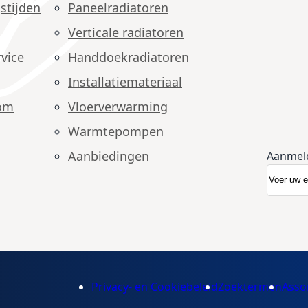
stijden
Paneelradiatoren
Verticale radiatoren
vice
Handdoekradiatoren
Installatiemateriaal
om
Vloerverwarming
Warmtepompen
Aanbiedingen
Aanmel
Abonnee
Nieuwsb
Privacy- en Cookiebeleid
Zoektermen
Asso