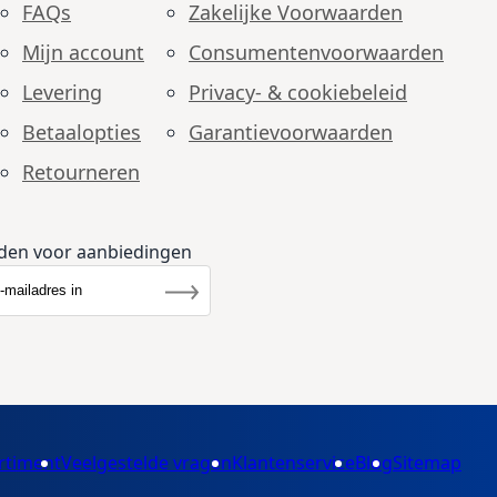
FAQs
Zakelijke Voorwaarden
Mijn account
Consumenten­voorwaarden
Levering
Privacy- & cookiebeleid
Betaalopties
Garantie­voorwaarden
Retourneren
den voor aanbiedingen
r u op onze nieuwsbrief
rief
Inschrijven
rtiment
Veelgestelde vragen
Klantenservice
Blog
Sitemap