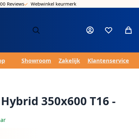
00 Reviews
Webwinkel keurmerk
Laa
Mijn account
Verlanglijst
Winke
op
Showroom
Zakelijk
Klantenservice
 Hybrid 350x600 T16 -
aar