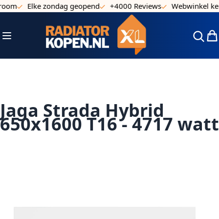
oom
Elke zondag geopend
+4000 Reviews
Webwinkel keu
Ga naar de inhoud
Toggle Nav
Win
Jaga Strada Hybrid
650x1600 T16 - 4717 watt