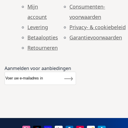
Mijn
Consumenten­
account
voorwaarden
Levering
Privacy- & cookiebeleid
Betaalopties
Garantie­voorwaarden
Retourneren
Aanmelden voor aanbiedingen
Abonneer u op onze nieuwsbrief
Nieuwsbrief
Inschrijven