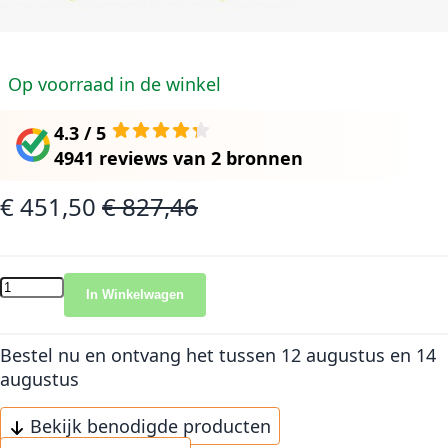
Op voorraad in de winkel
4.3 / 5
4941 reviews
van
2 bronnen
€ 451,50
€ 827,46
Speciale prijs
Normale prijs
In Winkelwagen
Bestel nu en ontvang het
tussen 12 augustus en 14
augustus
Bekijk benodigde producten