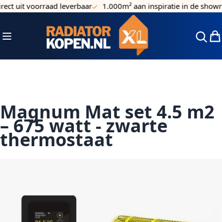
ct uit voorraad leverbaar
1.000m² aan inspiratie in de showr
Ga naar de inhoud
Toggle Nav
Win
Magnum Mat set 4.5 m2
– 675 watt - zwarte
thermostaat