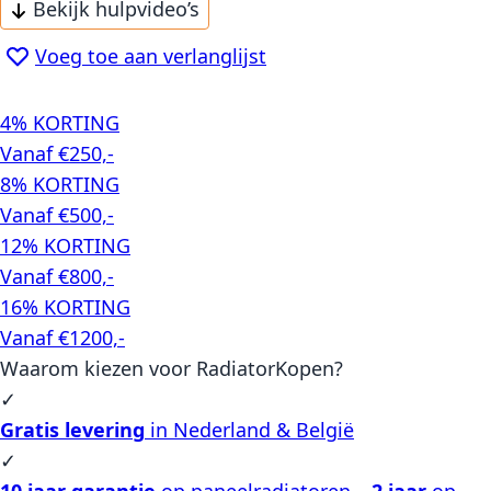
Bekijk hulpvideo’s
Voeg toe aan verlanglijst
4% KORTING
Vanaf €250,-
8% KORTING
Vanaf €500,-
12% KORTING
Vanaf €800,-
16% KORTING
Vanaf €1200,-
Waarom kiezen voor RadiatorKopen?
✓
Gratis levering
in Nederland & België
✓
10 jaar garantie
op paneelradiatoren –
2 jaar
op