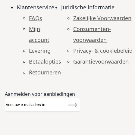
Klantenservice
Juridische informatie
FAQs
Zakelijke Voorwaarden
Mijn
Consumenten­
account
voorwaarden
Levering
Privacy- & cookiebeleid
Betaalopties
Garantie­voorwaarden
Retourneren
Aanmelden voor aanbiedingen
Abonneer u op onze nieuwsbrief
Nieuwsbrief
Inschrijven