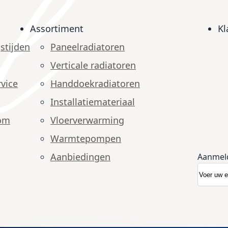
Assortiment
Kl
stijden
Paneelradiatoren
Verticale radiatoren
vice
Handdoekradiatoren
Installatiemateriaal
om
Vloerverwarming
Warmtepompen
Aanbiedingen
Aanmel
Abonnee
Nieuwsb