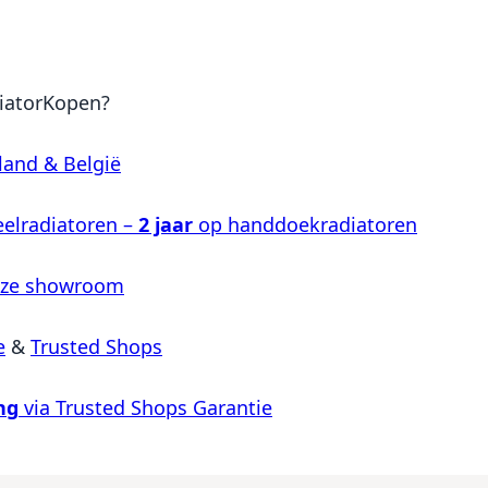
iatorKopen?
land & België
elradiatoren –
2 jaar
op handdoekradiatoren
nze showroom
e
&
Trusted Shops
ng
via Trusted Shops Garantie