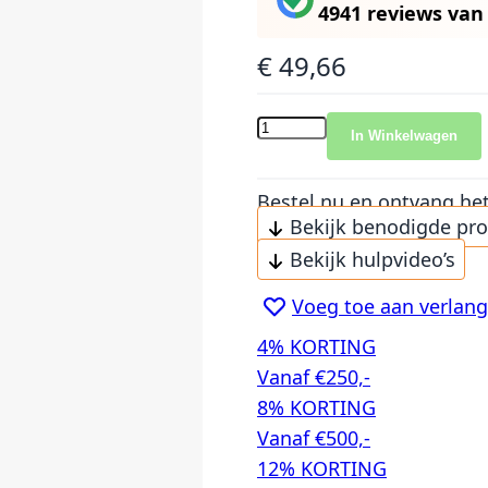
4941 reviews
va
€ 49,66
In Winkelwagen
Bestel nu en ontvang he
Bekijk benodigde pr
Bekijk hulpvideo’s
Voeg toe aan verlangl
4% KORTING
Vanaf €250,-
8% KORTING
Vanaf €500,-
12% KORTING