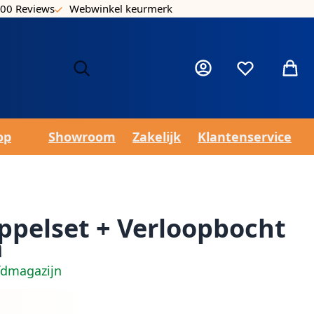
00 Reviews
Webwinkel keurmerk
Laa
Mijn account
Verlanglijst
Winke
op
Showroom
Zakelijk
Klantenservice
ppelset + Verloopbocht
m
fdmagazijn