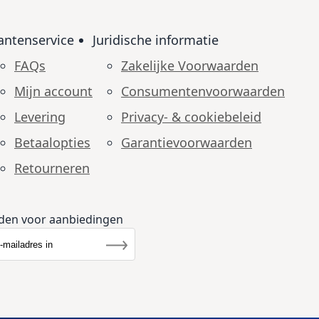
antenservice
Juridische informatie
FAQs
Zakelijke Voorwaarden
Mijn account
Consumenten­voorwaarden
Levering
Privacy- & cookiebeleid
Betaalopties
Garantie­voorwaarden
Retourneren
den voor aanbiedingen
r u op onze nieuwsbrief
rief
Inschrijven