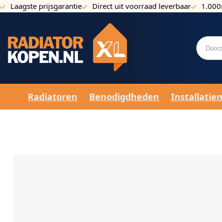
Laagste prijsgarantie
Direct uit voorraad leverbaar
1.000
Ga naar de inhoud
Radiatoren
Benodigdheden
Installatie