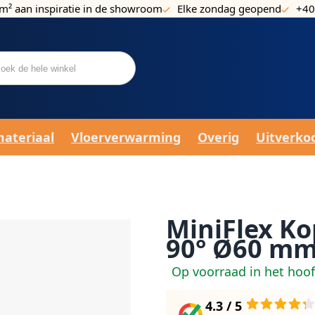
m² aan inspiratie in de showroom
Elke zondag geopend
+40
materiaal
Vloerverwarming
Overig
Uitverko
MiniFlex Ko
90° Ø60 m
Op voorraad in het hoo
4.3 / 5