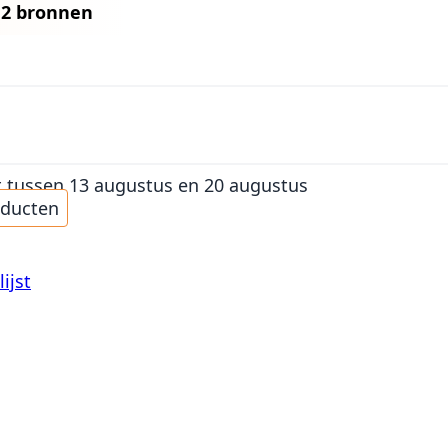
n
2 bronnen
t
tussen 13 augustus en 20 augustus
oducten
ijst