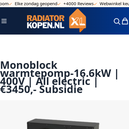
om
Elke zondag geopend
+4000 Reviews
Webwinkel keurm
Ga naar de inhoud
Toggle Nav
Win
Monoblock
warmtepomp-16.6kW |
400V | All electric |
€3450,- Subsidie