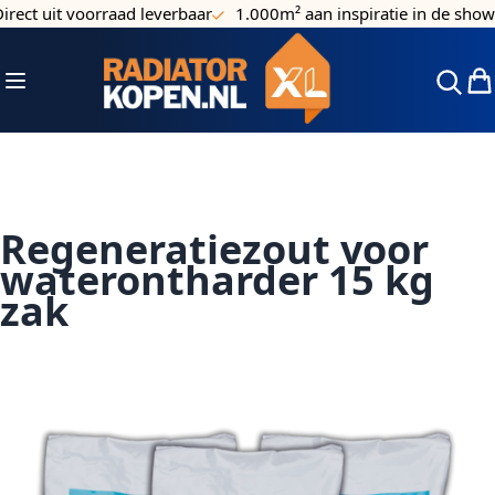
rect uit voorraad leverbaar
1.000m² aan inspiratie in de show
Ga naar de inhoud
Toggle Nav
Win
Regeneratiezout voor
waterontharder 15 kg
zak