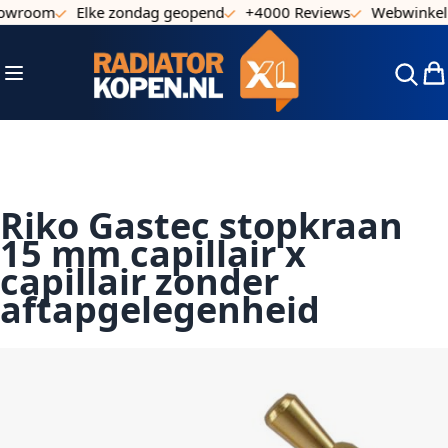
owroom
Elke zondag geopend
+4000 Reviews
Webwinkel 
Ga naar de inhoud
Toggle Nav
Win
Riko Gastec stopkraan
15 mm capillair x
capillair zonder
aftapgelegenheid