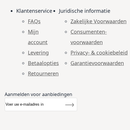
Klantenservice
Juridische informatie
FAQs
Zakelijke Voorwaarden
Mijn
Consumenten­
account
voorwaarden
Levering
Privacy- & cookiebeleid
Betaalopties
Garantie­voorwaarden
Retourneren
Aanmelden voor aanbiedingen
Abonneer u op onze nieuwsbrief
Nieuwsbrief
Inschrijven