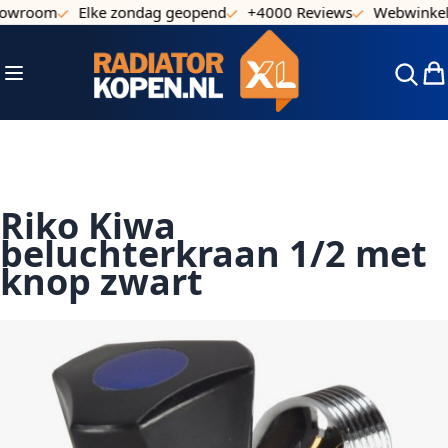
howroom
Elke zondag geopend
+4000 Reviews
Webwinkel 
Ga naar de inhoud
Toggle Nav
Win
Riko Kiwa
beluchterkraan 1/2 met
knop zwart