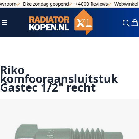
owroom
Elke zondag geopend
+4000 Reviews
Webwinkel k
Ga naar de inhoud
Toggle Nav
Win
Riko
komfooraansluitstuk
Gastec 1/2" recht