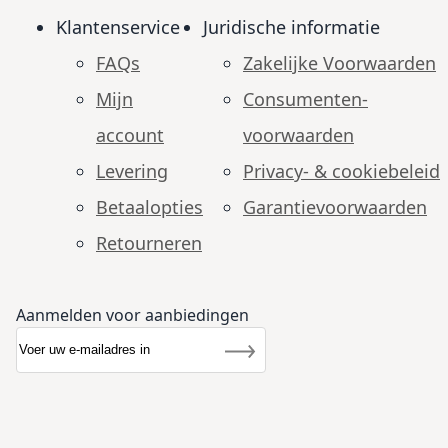
Klantenservice
Juridische informatie
FAQs
Zakelijke Voorwaarden
Mijn
Consumenten­
account
voorwaarden
Levering
Privacy- & cookiebeleid
Betaalopties
Garantie­voorwaarden
Retourneren
Aanmelden voor aanbiedingen
Abonneer u op onze nieuwsbrief
Nieuwsbrief
Inschrijven