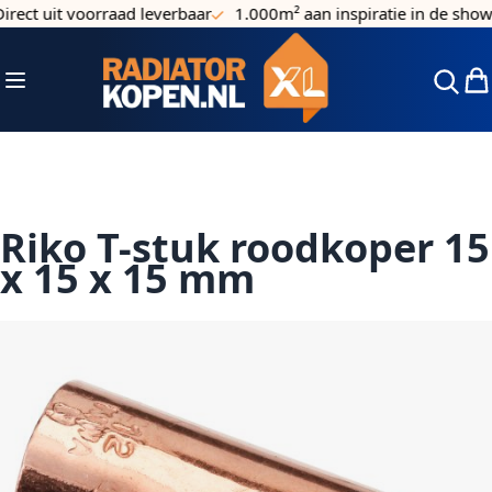
rect uit voorraad leverbaar
1.000m² aan inspiratie in de show
Ga naar de inhoud
Toggle Nav
Win
Riko T-stuk roodkoper 15
x 15 x 15 mm