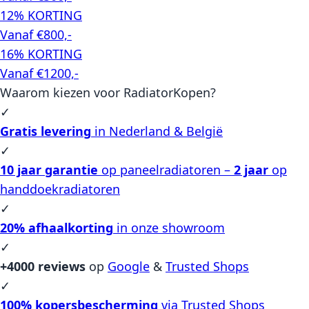
12% KORTING
Vanaf €800,-
16% KORTING
Vanaf €1200,-
Waarom kiezen voor RadiatorKopen?
✓
Gratis levering
in Nederland & België
✓
10 jaar garantie
op paneelradiatoren –
2 jaar
op
handdoekradiatoren
✓
20% afhaalkorting
in onze showroom
✓
+4000 reviews
op
Google
&
Trusted Shops
✓
100% kopersbescherming
via Trusted Shops