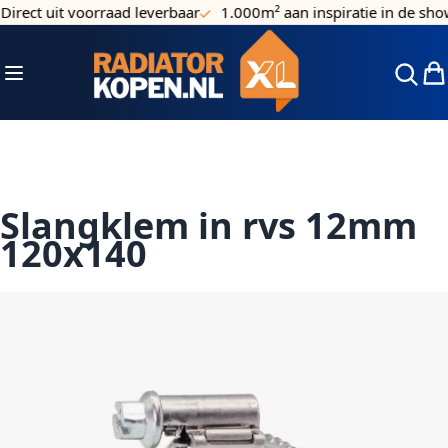
irect uit voorraad leverbaar
1.000m² aan inspiratie in de sho
Ga naar de inhoud
Toggle Nav
Win
Slangklem in rvs 12mm
120x140