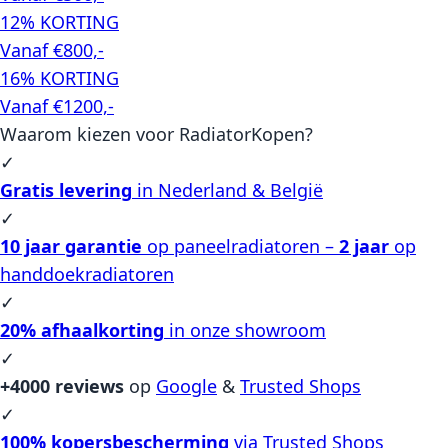
12% KORTING
Vanaf €800,-
16% KORTING
Vanaf €1200,-
Waarom kiezen voor RadiatorKopen?
✓
Gratis levering
in Nederland & België
✓
10 jaar garantie
op paneelradiatoren –
2 jaar
op
handdoekradiatoren
✓
20% afhaalkorting
in onze showroom
✓
+4000 reviews
op
Google
&
Trusted Shops
✓
100% kopersbescherming
via Trusted Shops