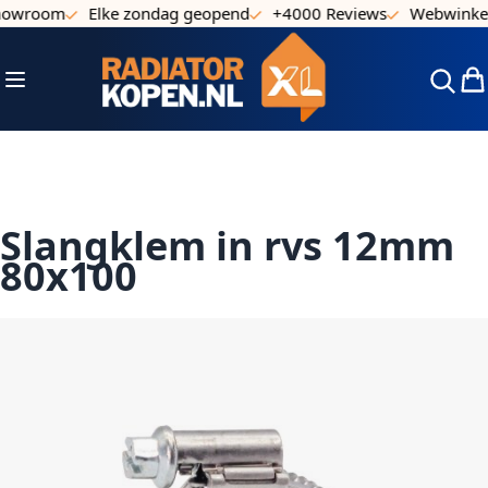
howroom
Elke zondag geopend
+4000 Reviews
Webwinkel 
Ga naar de inhoud
Toggle Nav
Win
Slangklem in rvs 12mm
80x100