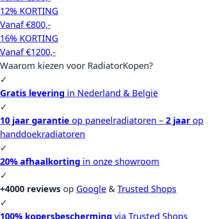
12% KORTING
Vanaf €800,-
16% KORTING
Vanaf €1200,-
Waarom kiezen voor RadiatorKopen?
✓
Gratis levering
in Nederland & België
✓
10 jaar garantie
op paneelradiatoren –
2 jaar
op
handdoekradiatoren
✓
20% afhaalkorting
in onze showroom
✓
+4000 reviews
op
Google
&
Trusted Shops
✓
100% kopersbescherming
via Trusted Shops