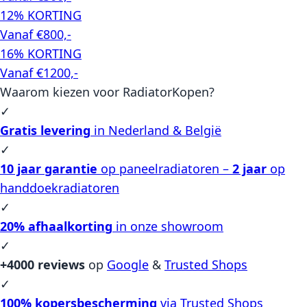
12% KORTING
Vanaf €800,-
16% KORTING
Vanaf €1200,-
Waarom kiezen voor RadiatorKopen?
✓
Gratis levering
in Nederland & België
✓
10 jaar garantie
op paneelradiatoren –
2 jaar
op
handdoekradiatoren
✓
20% afhaalkorting
in onze showroom
✓
+4000 reviews
op
Google
&
Trusted Shops
✓
100% kopersbescherming
via Trusted Shops