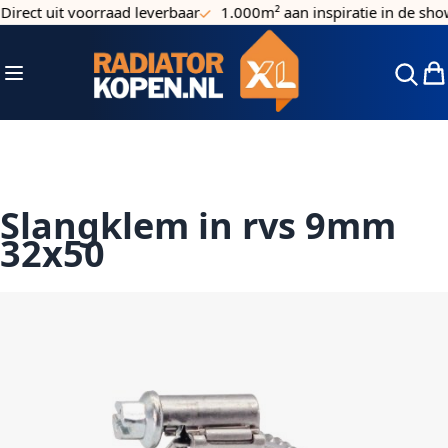
irect uit voorraad leverbaar
1.000m² aan inspiratie in de sho
Ga naar de inhoud
Toggle Nav
Win
Slangklem in rvs 9mm
32x50