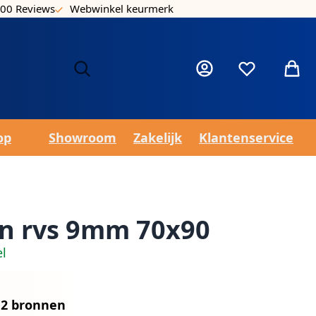
00 Reviews
Webwinkel keurmerk
Laa
Mijn account
Verlanglijst
Winke
op
Showroom
Zakelijk
Klantenservice
in rvs 9mm 70x90
el
n
2 bronnen