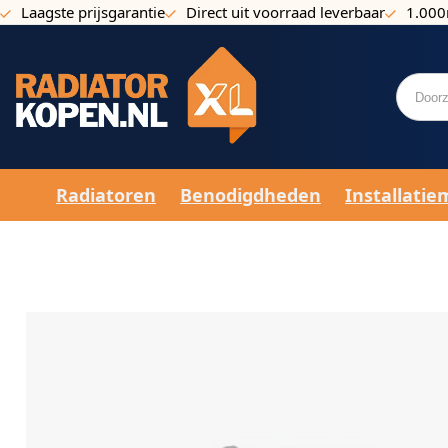
Laagste prijsgarantie
Direct uit voorraad leverbaar
1.000
Ga naar de inhoud
Radiatoren
Benodigdheden
Installatie