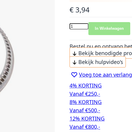
€ 3,94
In Winkelwagen
Bestel nu en ontvang he
Bekijk benodigde pr
Bekijk hulpvideo’s
Voeg toe aan verlangl
4% KORTING
Vanaf €250,-
8% KORTING
Vanaf €500,-
12% KORTING
Vanaf €800,-