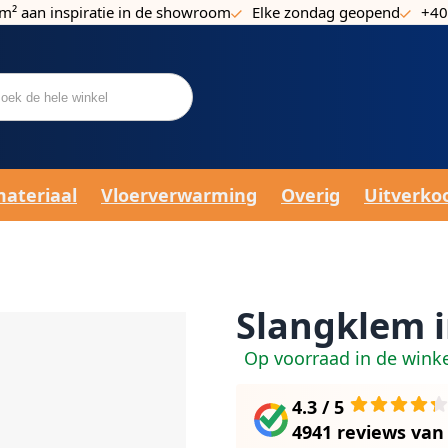
m² aan inspiratie in de showroom
Elke zondag geopend
+40
materiaal
Vloerverwarming
Overig
Uitverko
Slangklem 
Op voorraad in de wink
4.3 / 5
4941 reviews
va