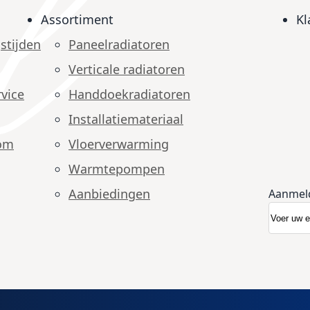
Assortiment
Kl
stijden
Paneelradiatoren
Verticale radiatoren
vice
Handdoekradiatoren
Installatiemateriaal
om
Vloerverwarming
Warmtepompen
Aanbiedingen
Aanmel
Abonnee
Nieuwsb