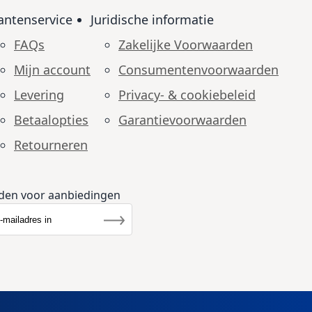
antenservice
Juridische informatie
FAQs
Zakelijke Voorwaarden
Mijn account
Consumenten­voorwaarden
Levering
Privacy- & cookiebeleid
Betaalopties
Garantie­voorwaarden
Retourneren
den voor aanbiedingen
r u op onze nieuwsbrief
rief
Inschrijven