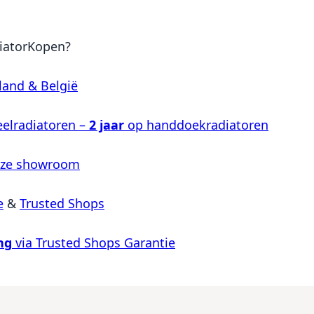
iatorKopen?
land & België
elradiatoren –
2 jaar
op handdoekradiatoren
nze showroom
e
&
Trusted Shops
ng
via Trusted Shops Garantie