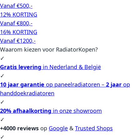
Vanaf €500,-
12% KORTING
Vanaf €800,-
16% KORTING
Vanaf €1200,-
Waarom kiezen voor RadiatorKopen?
✓
Gratis levering
in Nederland & België
✓
10 jaar garantie
op paneelradiatoren –
2 jaar
op
handdoekradiatoren
✓
20% afhaalkorting
in onze showroom
✓
+4000 reviews
op
Google
&
Trusted Shops
✓