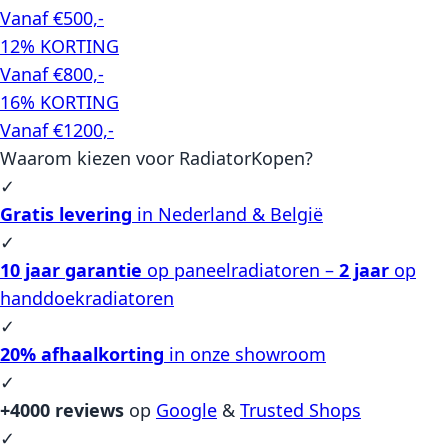
Vanaf €500,-
12% KORTING
Vanaf €800,-
16% KORTING
Vanaf €1200,-
Waarom kiezen voor RadiatorKopen?
✓
Gratis levering
in Nederland & België
✓
10 jaar garantie
op paneelradiatoren –
2 jaar
op
handdoekradiatoren
✓
20% afhaalkorting
in onze showroom
✓
+4000 reviews
op
Google
&
Trusted Shops
✓