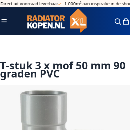
irect uit voorraad leverbaar
1.000m² aan inspiratie in de sho
Ga naar de inhoud
Toggle Nav
Win
T-stuk 3 x mof 50 mm 90
graden PVC