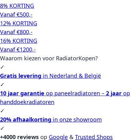
8% KORTING
Vanaf €500,-
12% KORTING
Vanaf €800,-
16% KORTING
Vanaf €1200,-
Waarom kiezen voor RadiatorKopen?
✓
Gratis levering
in Nederland & België
✓
10 jaar garantie
op paneelradiatoren –
2 jaar
op
handdoekradiatoren
✓
20% afhaalkorting
in onze showroom
✓
+4000 reviews
op
Google
&
Trusted Shops