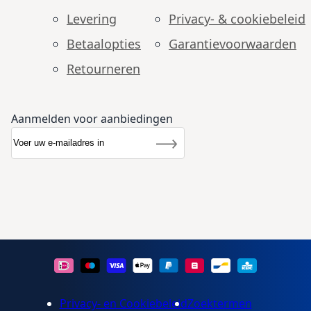
Levering
Privacy- & cookiebeleid
Betaalopties
Garantie­voorwaarden
Retourneren
Aanmelden voor aanbiedingen
Abonneer u op onze nieuwsbrief
Nieuwsbrief
Inschrijven
Privacy- en Cookiebeleid
Zoektermen