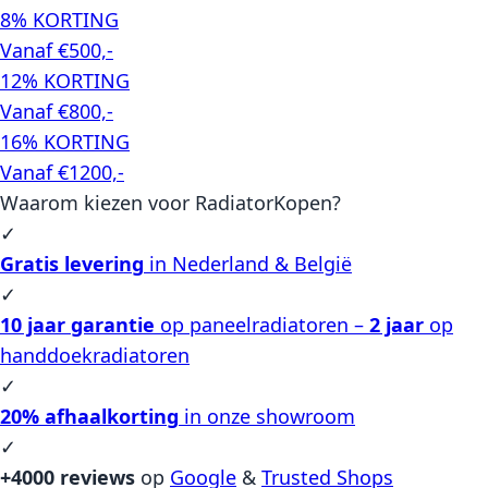
8% KORTING
Vanaf €500,-
12% KORTING
Vanaf €800,-
16% KORTING
Vanaf €1200,-
Waarom kiezen voor RadiatorKopen?
✓
Gratis levering
in Nederland & België
✓
10 jaar garantie
op paneelradiatoren –
2 jaar
op
handdoekradiatoren
✓
20% afhaalkorting
in onze showroom
✓
+4000 reviews
op
Google
&
Trusted Shops