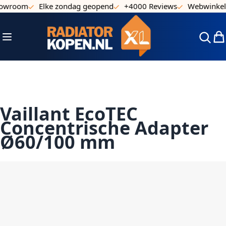
howroom
Elke zondag geopend
+4000 Reviews
Webwinkel 
Ga naar de inhoud
Toggle Nav
Win
Vaillant EcoTEC
Concentrische Adapter
Ø60/100 mm