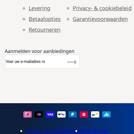
Levering
Privacy- & cookiebeleid
Betaalopties
Garantie­voorwaarden
Retourneren
Aanmelden voor aanbiedingen
Abonneer u op onze nieuwsbrief
Nieuwsbrief
Inschrijven
Privacy- en Cookiebeleid
Zoektermen