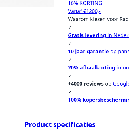
16% KORTING
Vanaf €1200,-
Waarom kiezen voor Rad
✓
Gratis levering
in Neder
✓
10 jaar garantie
op pane
✓
20% afhaalkorting
in o
✓
+4000 reviews
op
Googl
✓
100% kopersbeschermi
Product specificaties