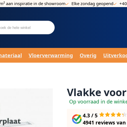
m² aan inspiratie in de showroom
Elke zondag geopend
+40
materiaal
Vloerverwarming
Overig
Uitverko
Vlakke voo
Op voorraad in de wink
4.3 / 5
4941 reviews
va