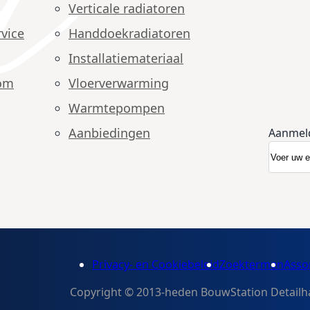
Verticale radiatoren
vice
Handdoekradiatoren
Installatiemateriaal
om
Vloerverwarming
Warmtepompen
Aanbiedingen
Aanmel
Abonnee
Nieuwsb
Privacy- en Cookiebeleid
Zoektermen
Asso
Copyright © 2013-heden BouwStation Detailhan