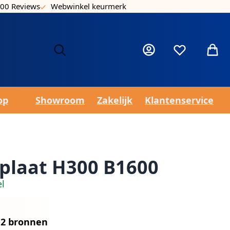
00 Reviews
Webwinkel keurmerk
Laa
Mijn account
Verlanglijst
Winke
op
Showroom
Zakelijk
Klantenservice
rplaat H300 B1600
el
n
2 bronnen