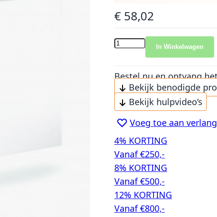
€ 58,02
In Winkelwagen
Bestel nu en ontvang he
Bekijk benodigde pr
Bekijk hulpvideo’s
Voeg toe aan verlangl
4% KORTING
Vanaf €250,-
8% KORTING
Vanaf €500,-
12% KORTING
Vanaf €800,-