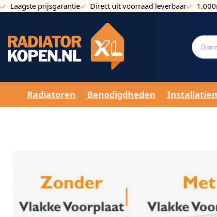
Laagste prijsgarantie
Direct uit voorraad leverbaar
1.000
Ga naar de inhoud
Radiatoren
Benodigdheden
Installatie