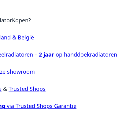
iatorKopen?
land & België
elradiatoren –
2 jaar
op handdoekradiatoren
nze showroom
e
&
Trusted Shops
ng
via Trusted Shops Garantie