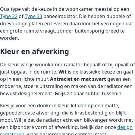
Qua type valt de keuze in de woonkamer meestal op een
Type 22
of
Type 33
paneelradiator. Die hebben dubbele of
drievoudige platen en leveren daardoor het vermogen dat
een grote ruimte vraagt, zonder buitensporig breed te
worden.
Kleur en afwerking
De kleur van je woonkamer radiator bepaalt of hij opvalt of
juist opgaat in de ruimte.
Wit
is de klassieke keuze en gaat
op in een lichte muur.
Antraciet en mat zwart
geven een
moderne, stoere uitstraling en maken van de radiator een
bewust designelement.
Grijs
zit daar subtiel tussenin.
Kies je voor een donkere kleur, let dan op een matte,
gepoedercoate afwerking: die is krasbestendig en blijft
mooi. Wil je dat de radiator echt een blikvanger wordt met
een bijzondere vorm of afwerking, bekijk dan onze
design
radiatoren
, waar de vormgeving centraal staat.