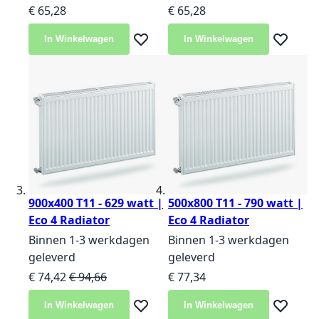
€ 65,28
€ 65,28
In Winkelwagen
In Winkelwagen
Voeg toe aan verlanglijst
Voeg toe 
900x400 T11 - 629 watt |
500x800 T11 - 790 watt |
Eco 4 Radiator
Eco 4 Radiator
Binnen 1-3 werkdagen
Binnen 1-3 werkdagen
geleverd
geleverd
Speciale prijs
Normale prijs
€ 74,42
€ 94,66
€ 77,34
In Winkelwagen
In Winkelwagen
Voeg toe aan verlanglijst
Voeg toe 