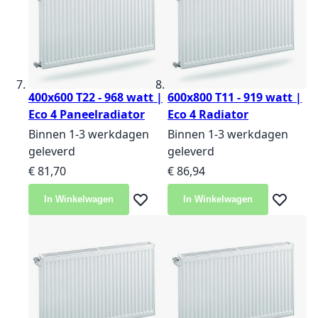
400x600 T22 - 968 watt |
600x800 T11 - 919 watt |
Eco 4 Paneelradiator
Eco 4 Radiator
Binnen 1-3 werkdagen
Binnen 1-3 werkdagen
geleverd
geleverd
€ 81,70
€ 86,94
In Winkelwagen
In Winkelwagen
Voeg toe aan verlanglijst
Voeg toe 