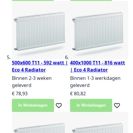
500x600 T11 - 592 watt |
400x1000 T11 - 816 watt
Eco 4 Radiator
| Eco 4 Radiator
Binnen 2-3 weken
Binnen 1-3 werkdagen
geleverd
geleverd
€ 78,93
€ 80,82
In Winkelwagen
In Winkelwagen
Voeg toe aan verlanglijst
Voeg toe 