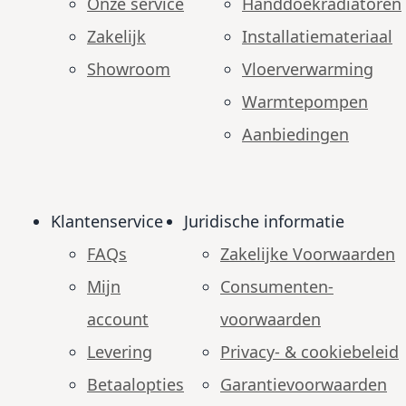
Onze service
Handdoekradiatoren
Zakelijk
Installatiemateriaal
Showroom
Vloerverwarming
Warmtepompen
Aanbiedingen
Klantenservice
Juridische informatie
FAQs
Zakelijke Voorwaarden
Mijn
Consumenten­
account
voorwaarden
Levering
Privacy- & cookiebeleid
Betaalopties
Garantie­voorwaarden