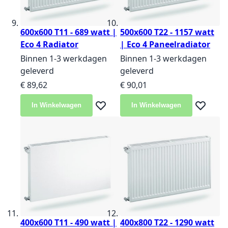
600x600 T11 - 689 watt |
500x600 T22 - 1157 watt
Eco 4 Radiator
| Eco 4 Paneelradiator
Binnen 1-3 werkdagen
Binnen 1-3 werkdagen
geleverd
geleverd
€ 89,62
€ 90,01
In Winkelwagen
In Winkelwagen
Voeg toe aan verlanglijst
Voeg toe 
400x600 T11 - 490 watt |
400x800 T22 - 1290 watt