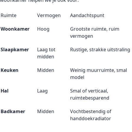
woonkamer helpen we je ook voor:
Ruimte
Vermogen
Aandachtspunt
Woonkamer
Hoog
Grootste ruimte, ruim
vermogen
Slaapkamer
Laag tot
Rustige, strakke uitstraling
midden
Keuken
Midden
Weinig muurruimte, smal
model
Hal
Laag
Smal of verticaal,
ruimtebesparend
Badkamer
Midden
Vochtbestendig of
handdoekradiator