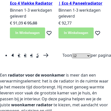
Eco 4 Vlakke Radiator
| Eco 4 Paneelradiator
Binnen 1-3 werkdagen
Binnen 1-3 werkdagen
geleverd
geleverd
Speciale prijs
Normale prijs
€ 91,09
€ 95,88
€ 92,77
In Winkelwagen
In Winkelwagen
Voeg toe aan verlanglijst
Voeg toe 
1
2
3
4
5
Toon
per pagina
Pagina
U lees momenteel pagina
Pagina
Pagina
Pagina
Pagina
Pagina
Volgende
Een
radiator voor de woonkamer
is meer dan een
verwarmingselement: het is de radiator in de ruimte waar
je het meeste tijd doorbrengt. Hij moet genoeg warmte
leveren voor vaak de grootste kamer van je huis, én
passen bij je interieur. Op deze pagina helpen we je de
juiste
woonkamer radiator
te kiezen, met aandacht voor
vermogen, plaatsing en stijl.