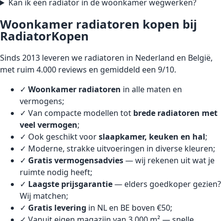
Kan ik een radiator in de woonkamer wegwerken?
Woonkamer radiatoren kopen bij
RadiatorKopen
Sinds 2013 leveren we radiatoren in Nederland en België,
met ruim 4.000 reviews en gemiddeld een 9/10.
✓
Woonkamer radiatoren
in alle maten en
vermogens;
✓ Van compacte modellen tot
brede radiatoren met
veel vermogen
;
✓ Ook geschikt voor
slaapkamer, keuken en hal
;
✓ Moderne, strakke uitvoeringen in diverse kleuren;
✓
Gratis vermogensadvies
— wij rekenen uit wat je
ruimte nodig heeft;
✓
Laagste prijsgarantie
— elders goedkoper gezien?
Wij matchen;
✓
Gratis levering
in NL en BE boven €50;
✓ Vanuit eigen magazijn van 3.000 m² — snelle