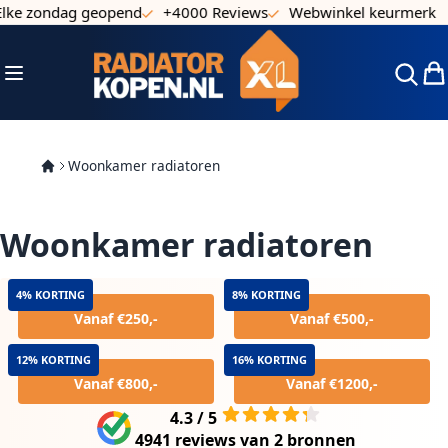
ndag geopend
+4000 Reviews
Webwinkel keurmerk
Ga naar de inhoud
Toggle Nav
Win
Woonkamer radiatoren
Woonkamer radiatoren
4% KORTING
8% KORTING
Vanaf €250,-
Vanaf €500,-
12% KORTING
16% KORTING
Vanaf €800,-
Vanaf €1200,-
4.3 / 5
4941 reviews
van
2 bronnen