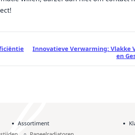
ect!
iciëntie
Innovatieve Verwarming: Vlakke V
en Ge
Assortiment
Kl
stijden
Paneelradiatoren