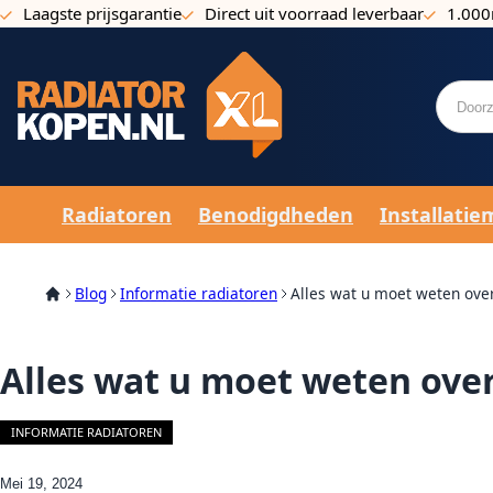
Laagste prijsgarantie
Direct uit voorraad leverbaar
1.000
Ga naar de inhoud
Radiatoren
Benodigdheden
Installatie
Blog
Informatie radiatoren
Alles wat u moet weten ove
Alles wat u moet weten ove
INFORMATIE RADIATOREN
Mei 19, 2024