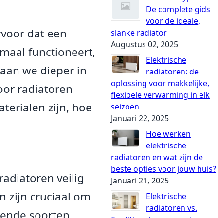
De complete gids
voor de ideale,
rvoor dat een
slanke radiator
Augustus 02, 2025
imaal functioneert,
Elektrische
 gaan we dieper in
radiatoren: de
oplossing voor makkelijke,
oor radiatoren
flexibele verwarming in elk
terialen zijn, hoe
seizoen
Januari 22, 2025
Hoe werken
elektrische
radiatoren en wat zijn de
beste opties voor jouw huis?
adiatoren veilig
Januari 21, 2025
n zijn cruciaal om
Elektrische
radiatoren vs.
illende soorten