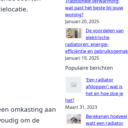
Traditionele verwarming:
wat past het beste bij jouw
ielocatie.
woning?
Januari 20, 2025
De voordelen van
elektrische
radiatoren: energie-
efficiëntie en gebruiksgemak
Januari 19, 2025
Populaire berichten
‘Een radiator
afdoppen’: wat is
het en hoe doe je
het?
Maart 31, 2023
 een omkasting aan
Berekenen hoeveel
nvoudig om de
watt een radiator