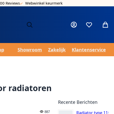
00 Reviews
Webwinkel keurmerk
Laa
Mijn account
Verlanglijst
Winke
op
Showroom
Zakelijk
Klantenservice
or radiatoren
Recente Berichten
887
Radiator type 11: