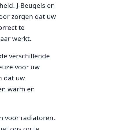
gheid. J-Beugels en
voor zorgen dat uw
orrect te
aar werkt.
 de verschillende
keuze voor uw
n dat uw
een warm en
n voor radiatoren.
met ons op te