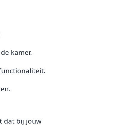
:
 de kamer.
nctionaliteit.
men.
t dat bij jouw