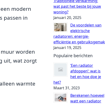
Traditionele verwarming:
wat past het beste bij jouw
or een modern
woning?
s passen in
Januari 20, 2025
De voordelen van
elektrische
radiatoren: energie-
efficiëntie en gebruiksgemak
Januari 19, 2025
de muur worden
Populaire berichten
 uit, wat zorgt
‘Een radiator
afdoppen’: wat is
het en hoe doe je
het?
t alleen warmte
Maart 31, 2023
Berekenen hoeveel
watt een radiator