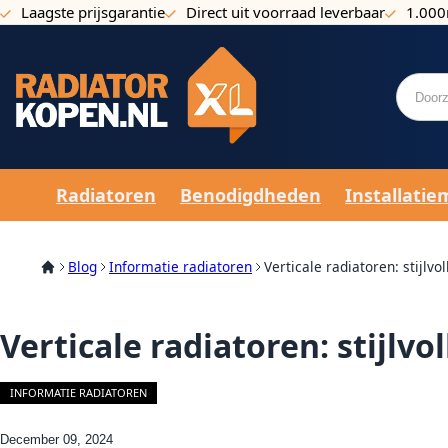
Laagste prijsgarantie
Direct uit voorraad leverbaar
1.000
Ga naar de inhoud
Radiatoren
Benodigdheden
Installatie
Blog
Informatie radiatoren
Verticale radiatoren: stijl
Verticale radiatoren: stijl
INFORMATIE RADIATOREN
December 09, 2024