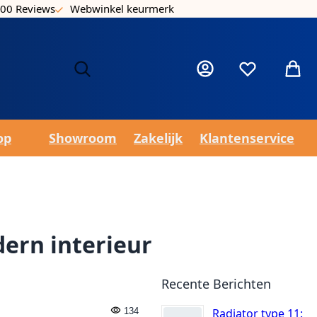
00 Reviews
Webwinkel keurmerk
Laa
Mijn account
Verlanglijst
Winke
op
Showroom
Zakelijk
Klantenservice
dern interieur
Recente Berichten
134
Radiator type 11: