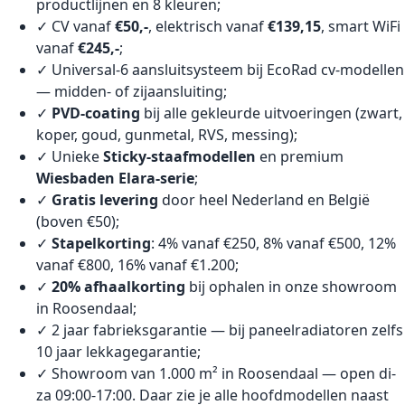
productlijnen en 8 kleuren;
✓ CV vanaf
€50,-
, elektrisch vanaf
€139,15
, smart WiFi
vanaf
€245,-
;
✓ Universal-6 aansluitsysteem bij EcoRad cv-modellen
— midden- of zijaansluiting;
✓
PVD-coating
bij alle gekleurde uitvoeringen (zwart,
koper, goud, gunmetal, RVS, messing);
✓ Unieke
Sticky-staafmodellen
en premium
Wiesbaden Elara-serie
;
✓
Gratis levering
door heel Nederland en België
(boven €50);
✓
Stapelkorting
: 4% vanaf €250, 8% vanaf €500, 12%
vanaf €800, 16% vanaf €1.200;
✓
20% afhaalkorting
bij ophalen in onze showroom
in Roosendaal;
✓ 2 jaar fabrieksgarantie — bij paneelradiatoren zelfs
10 jaar lekkagegarantie;
✓ Showroom van 1.000 m² in Roosendaal — open di-
za 09:00-17:00. Daar zie je alle hoofdmodellen naast