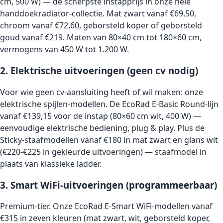
cm, 500 W) — de scherpste instapprijs in onze hele
handdoekradiator-collectie. Mat zwart vanaf €69,50,
chroom vanaf €72,60, geborsteld koper of geborsteld
goud vanaf €219. Maten van 80×40 cm tot 180×60 cm,
vermogens van 450 W tot 1.200 W.
2. Elektrische uitvoeringen (geen cv nodig)
Voor wie geen cv-aansluiting heeft of wil maken: onze
elektrische spijlen-modellen. De EcoRad E-Basic Round-lijn
vanaf €139,15 voor de instap (80×60 cm wit, 400 W) —
eenvoudige elektrische bediening, plug & play. Plus de
Sticky-staafmodellen vanaf €180 in mat zwart en glans wit
(€220-€225 in gekleurde uitvoeringen) — staafmodel in
plaats van klassieke ladder.
3. Smart WiFi-uitvoeringen (programmeerbaar)
Premium-tier. Onze EcoRad E-Smart WiFi-modellen vanaf
€315 in zeven kleuren (mat zwart, wit, geborsteld koper,