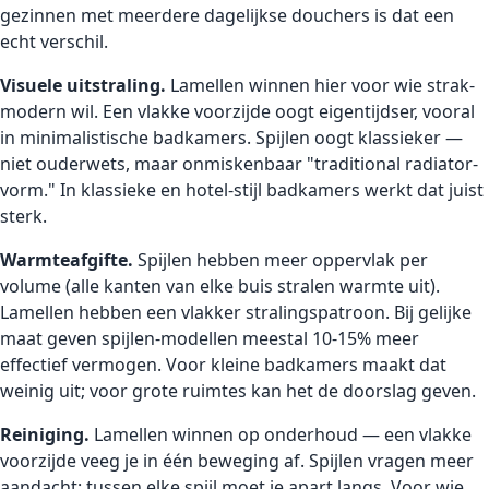
gezinnen met meerdere dagelijkse douchers is dat een
echt verschil.
Visuele uitstraling.
Lamellen winnen hier voor wie strak-
modern wil. Een vlakke voorzijde oogt eigentijdser, vooral
in minimalistische badkamers. Spijlen oogt klassieker —
niet ouderwets, maar onmiskenbaar "traditional radiator-
vorm." In klassieke en hotel-stijl badkamers werkt dat juist
sterk.
Warmteafgifte.
Spijlen hebben meer oppervlak per
volume (alle kanten van elke buis stralen warmte uit).
Lamellen hebben een vlakker stralingspatroon. Bij gelijke
maat geven spijlen-modellen meestal 10-15% meer
effectief vermogen. Voor kleine badkamers maakt dat
weinig uit; voor grote ruimtes kan het de doorslag geven.
Reiniging.
Lamellen winnen op onderhoud — een vlakke
voorzijde veeg je in één beweging af. Spijlen vragen meer
aandacht: tussen elke spijl moet je apart langs. Voor wie