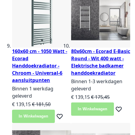
160x60 cm - 1050 Watt -
80x60cm - Ecorad E-Basic
Ecorad
Round - Wit 400 watt -
Handdoekradiator -
Elektrische badkamer
Chroom - Universal-6
handdoekradiator
aansluitpunten
Binnen 1-3 werkdagen
Binnen 1 werkdag
geleverd
geleverd
Speciale prijs
Normale prijs
€ 139,15
€ 175,45
Speciale prijs
Normale prijs
€ 139,15
€ 181,50
In Winkelwagen
Voeg toe 
In Winkelwagen
Voeg toe aan verlanglijst