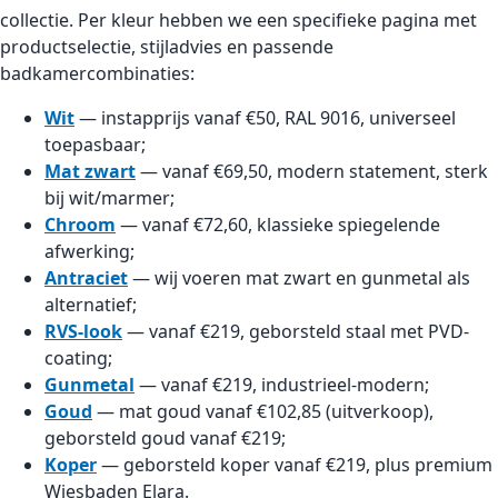
collectie. Per kleur hebben we een specifieke pagina met
productselectie, stijladvies en passende
badkamercombinaties:
Wit
— instapprijs vanaf €50, RAL 9016, universeel
toepasbaar;
Mat zwart
— vanaf €69,50, modern statement, sterk
bij wit/marmer;
Chroom
— vanaf €72,60, klassieke spiegelende
afwerking;
Antraciet
— wij voeren mat zwart en gunmetal als
alternatief;
RVS-look
— vanaf €219, geborsteld staal met PVD-
coating;
Gunmetal
— vanaf €219, industrieel-modern;
Goud
— mat goud vanaf €102,85 (uitverkoop),
geborsteld goud vanaf €219;
Koper
— geborsteld koper vanaf €219, plus premium
Wiesbaden Elara.