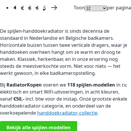
1
2
3
4
5
Toon
per pagina
Pagina
U lees momenteel pagina
Pagina
Pagina
Pagina
Pagina
Pagina
Volgende
De spijlen-handdoekradiator is sinds decennia de
standaard in Nederlandse en Belgische badkamers.
Horizontale buizen tussen twee verticale dragers, waar je
handdoeken overheen hangt om ze warm en droog te
maken. Klassiek, herkenbaar, en in onze ervaring nog
steeds de meestverkochte vorm. Niet voor niets — het
werkt gewoon, in elke badkameropstelling.
Bij
RadiatorKopen
voeren we
118 spijlen-modellen
in cv,
elektrisch en smart WiFi-uitvoeringen, in acht kleuren,
vanaf
€50,-
incl. btw voor de instap. Onze grootste enkele
handdoekradiator-categorie, en onderdeel van de
overkoepelende
handdoekradiator-collectie
.
Bekijk alle spijlen-modellen