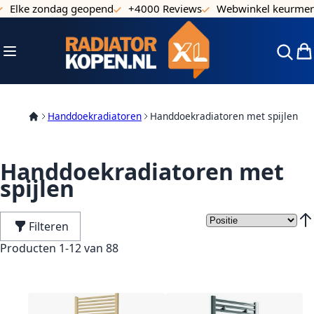
e zondag geopend
+4000 Reviews
Webwinkel keurmerk
Ga naar de inhoud
Toggle Nav
Win
Handdoekradiatoren
Handdoekradiatoren met spijlen
Handdoekradiatoren met
spijlen
Filteren
Van
Producten
1
-
12
van
88