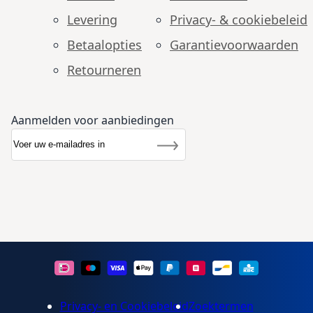
Levering
Privacy- & cookiebeleid
Betaalopties
Garantie­voorwaarden
Retourneren
Aanmelden voor aanbiedingen
Abonneer u op onze nieuwsbrief
Nieuwsbrief
Inschrijven
Privacy- en Cookiebeleid
Zoektermen