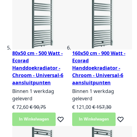
80x50 cm - 500 Watt -
160x50 cm - 900 Watt -
Ecorad
Ecorad
Handdoekradiator -
Handdoekradiator -
Chroom - Universal-6
Chroom - Universal-6
aansluitpunten
aansluitpunten
Binnen 1 werkdag
Binnen 1 werkdag
geleverd
geleverd
Speciale prijs
Normale prijs
Speciale prijs
Normale prijs
€ 72,60
€ 90,75
€ 121,00
€ 157,30
In Winkelwagen
In Winkelwagen
Voeg toe aan verlanglijst
Voeg toe 