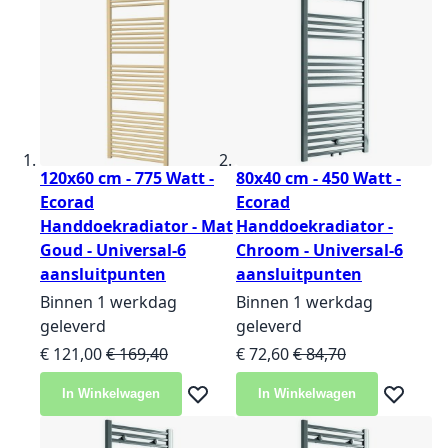
120x60 cm - 775 Watt -
80x40 cm - 450 Watt -
Ecorad
Ecorad
Handdoekradiator - Mat
Handdoekradiator -
Goud - Universal-6
Chroom - Universal-6
aansluitpunten
aansluitpunten
Binnen 1 werkdag
Binnen 1 werkdag
geleverd
geleverd
Speciale prijs
Normale prijs
Speciale prijs
Normale prijs
€ 121,00
€ 169,40
€ 72,60
€ 84,70
In Winkelwagen
In Winkelwagen
Voeg toe aan verlanglijst
Voeg toe 