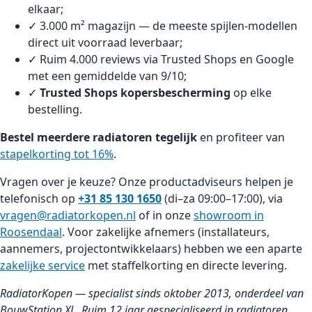
elkaar;
✓ 3.000 m² magazijn — de meeste spijlen-modellen
direct uit voorraad leverbaar;
✓ Ruim 4.000 reviews via Trusted Shops en Google
met een gemiddelde van 9/10;
✓
Trusted Shops kopersbescherming
op elke
bestelling.
Bestel meerdere radiatoren tegelijk
en profiteer van
stapelkorting tot 16%
.
Vragen over je keuze? Onze productadviseurs helpen je
telefonisch op
+31 85 130 1650
(di–za 09:00–17:00), via
vragen@radiatorkopen.nl
of in onze
showroom in
Roosendaal
. Voor zakelijke afnemers (installateurs,
aannemers, projectontwikkelaars) hebben we een aparte
zakelijke service
met staffelkorting en directe levering.
RadiatorKopen — specialist sinds oktober 2013, onderdeel van
BouwStation XL. Ruim 12 jaar gespecialiseerd in radiatoren,