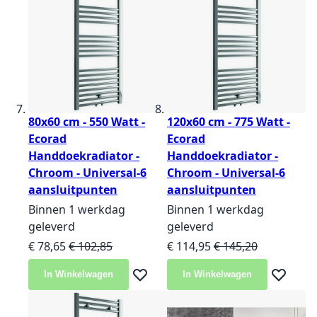
80x60 cm - 550 Watt -
120x60 cm - 775 Watt -
Ecorad
Ecorad
Handdoekradiator -
Handdoekradiator -
Chroom - Universal-6
Chroom - Universal-6
aansluitpunten
aansluitpunten
Binnen 1 werkdag
Binnen 1 werkdag
geleverd
geleverd
Speciale prijs
Normale prijs
Speciale prijs
Normale prijs
€ 78,65
€ 102,85
€ 114,95
€ 145,20
In Winkelwagen
In Winkelwagen
Voeg toe aan verlanglijst
Voeg toe 