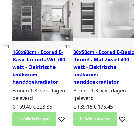
160x60cm - Ecorad E-
80x50cm - Ecorad E-Basic
Basic Round - Wit 700
Round - Mat Zwart 400
watt - Elektrische
watt - Elektrische
badkamer
badkamer
handdoekradiator
handdoekradiator
Binnen 1-3 werkdagen
Binnen 1-3 werkdagen
geleverd
geleverd
Speciale prijs
Normale prijs
Speciale prijs
Normale prijs
€ 169,40
€ 223,85
€ 139,15
€ 175,45
In Winkelwagen
In Winkelwagen
Voeg toe aan verlanglijst
Voeg toe 