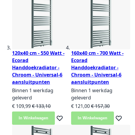
120x40 cm - 550 Watt -
160x40 cm - 700 Watt -
Ecorad
Ecorad
Handdoekradiator -
Handdoekradiator -
Chroom - Universal-6
Chroom - Universal-6
aansluitpunten
aansluitpunten
Binnen 1 werkdag
Binnen 1 werkdag
geleverd
geleverd
Speciale prijs
Normale prijs
Speciale prijs
Normale prijs
€ 109,99
€ 133,10
€ 121,00
€ 157,30
In Winkelwagen
In Winkelwagen
Voeg toe aan verlanglijst
Voeg toe 