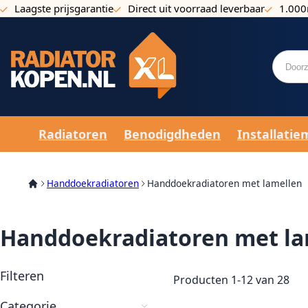
Laagste prijsgarantie
Direct uit voorraad leverbaar
1.000
Ga naar de inhoud
Radiatoren
Benodigdheden
Installatie
Handdoekradiatoren
Handdoekradiatoren met lamellen
Handdoekradiatoren met la
Filteren
Producten
1
-
12
van
28
Categorie