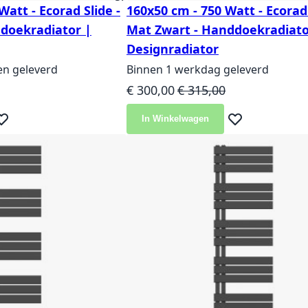
Watt - Ecorad Slide -
160x50 cm - 750 Watt - Ecorad 
doekradiator |
Mat Zwart - Handdoekradiato
Designradiator
en geleverd
Binnen 1 werkdag geleverd
ijs
Speciale prijs
Normale prijs
€ 300,00
€ 315,00
In Winkelwagen
eg toe aan verlanglijst
Voeg toe aan ver