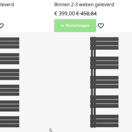
leverd
Binnen 2-3 weken geleverd
ijs
Speciale prijs
Normale prijs
€ 399,00
€ 458,84
In Winkelwagen
eg toe aan verlanglijst
Voeg toe aan ver