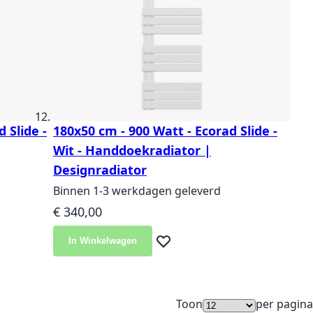
 Slide -
180x50 cm - 900 Watt - Ecorad Slide -
Wit - Handdoekradiator |
Designradiator
Binnen 1-3 werkdagen geleverd
€ 340,00
In Winkelwagen
langlijst
Voeg toe aan verlanglijst
Toon
per pagina