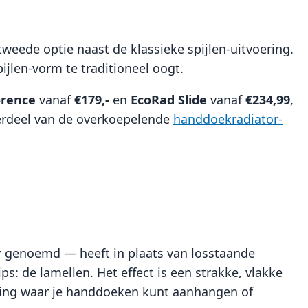
tweede optie naast de klassieke spijlen-uitvoering.
ijlen-vorm te traditioneel oogt.
orence
vanaf
€179,-
en
EcoRad Slide
vanaf
€234,99
,
derdeel van de overkoepelende
handdoekradiator-
r
genoemd — heeft in plaats van losstaande
ps: de lamellen. Het effect is een strakke, vlakke
pening waar je handdoeken kunt aanhangen of