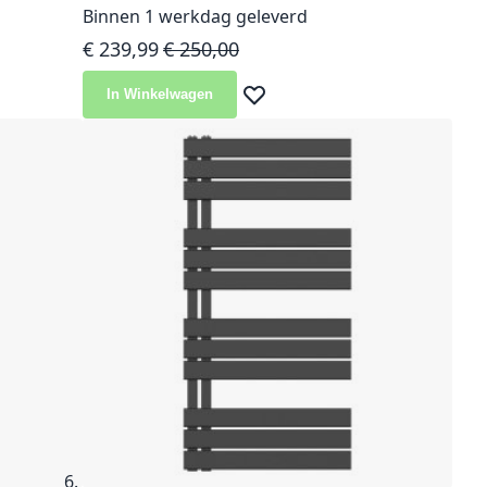
Binnen 1 werkdag geleverd
Speciale prijs
Normale prijs
€ 239,99
€ 250,00
In Winkelwagen
langlijst
Voeg toe aan verlanglijst