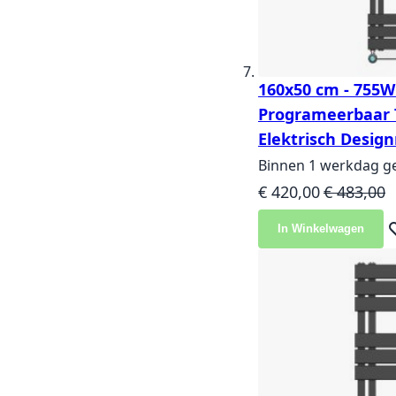
160x50 cm - 755W 
Programeerbaar 
Elektrisch Design
Binnen 1 werkdag g
Speciale prijs
Normale pr
€ 420,00
€ 483,00
In Winkelwagen
Vo