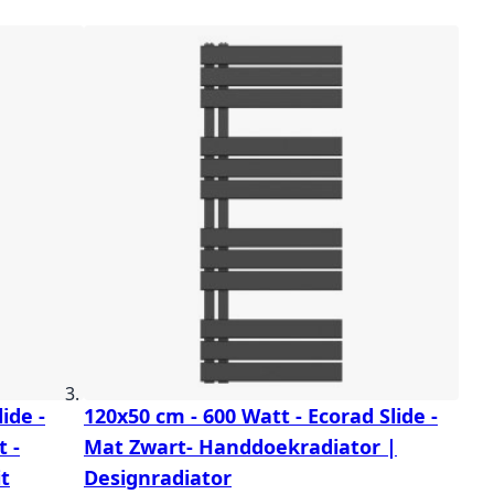
ide -
120x50 cm - 600 Watt - Ecorad Slide -
 -
Mat Zwart- Handdoekradiator |
it
Designradiator