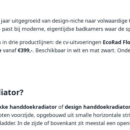
 jaar uitgegroeid van design-niche naar volwaardige 
— past bij moderne, eigentijdse badkamers waar de sp
n
in drie productlijnen: de cv-uitvoeringen
EcoRad Fl
e
vanaf
€399,-
. Beschikbaar in wit en mat zwart. On
iator?
kke handdoekradiator
of
design handdoekradiato
loten voorzijde, opgebouwd uit smalle horizontale stri
e ladder. In de zijde of bovenkant zit meestal een o