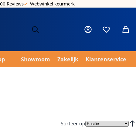
00 Reviews
Webwinkel keurmerk
Laa
Mijn account
Verlanglijst
Winke
op
Showroom
Zakelijk
Klantenservice
Sorteer op
Van