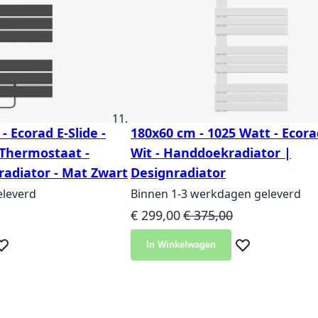
- Ecorad E-Slide -
180x60 cm - 1025 Watt - Ecorad
Thermostaat -
Wit - Handdoekradiator |
radiator - Mat Zwart
Designradiator
eleverd
Binnen 1-3 werkdagen geleverd
ijs
Speciale prijs
Normale prijs
€ 299,00
€ 375,00
In Winkelwagen
eg toe aan verlanglijst
Voeg toe aan ver
 pagina
de