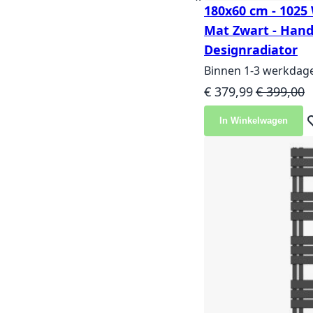
180x60 cm - 1025 
Mat Zwart - Hand
Designradiator
Binnen 1-3 werkdag
Speciale prijs
Normale pr
€ 379,99
€ 399,00
In Winkelwagen
Vo