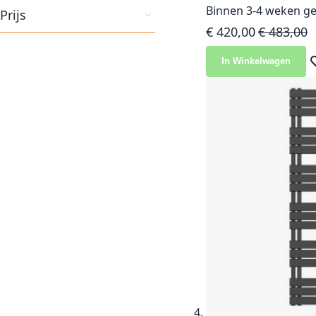
Binnen 3-4 weken ge
Prijs
Speciale prijs
Normale pr
€ 420,00
€ 483,00
In Winkelwagen
Vo