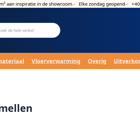
m² aan inspiratie in de showroom
Elke zondag geopend
+40
materiaal
Vloerverwarming
Overig
Uitverko
mellen