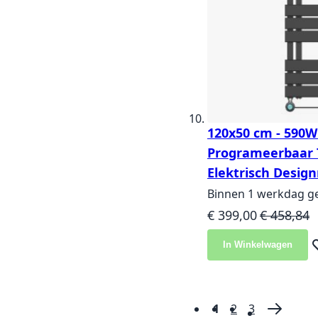
120x50 cm - 590W 
Programeerbaar 
Elektrisch Design
Binnen 1 werkdag g
Speciale prijs
Normale pr
€ 399,00
€ 458,84
In Winkelwagen
Vo
1
2
3
Pagina
U lees momenteel
Pagina
Pagina
Pagina
Volgen