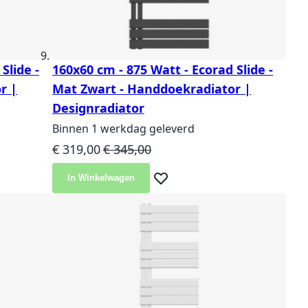
Slide -
160x60 cm - 875 Watt - Ecorad Slide -
r |
Mat Zwart - Handdoekradiator |
Designradiator
Binnen 1 werkdag geleverd
Speciale prijs
Normale prijs
€ 319,00
€ 345,00
In Winkelwagen
langlijst
Voeg toe aan verlanglijst