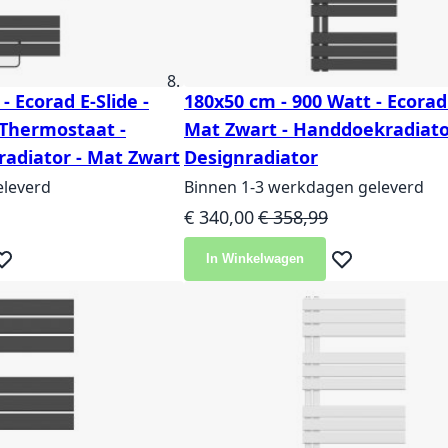
- Ecorad E-Slide -
180x50 cm - 900 Watt - Ecorad 
Thermostaat -
Mat Zwart - Handdoekradiato
radiator - Mat Zwart
Designradiator
eleverd
Binnen 1-3 werkdagen geleverd
ijs
Speciale prijs
Normale prijs
€ 340,00
€ 358,99
In Winkelwagen
eg toe aan verlanglijst
Voeg toe aan ver