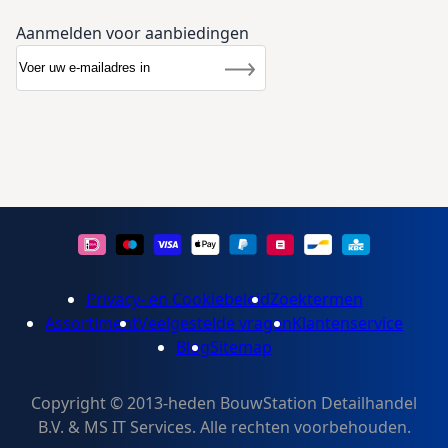
Aanmelden voor aanbiedingen
Abonneer u op onze nieuwsbrief
Nieuwsbrief
Inschrijven
Privacy- en Cookiebeleid
Zoektermen
Assortiment
Veelgestelde vragen
Klantenservice
Blog
Sitemap
Copyright © 2013-heden BouwStation Detailhandel
B.V. & MS IT Services. Alle rechten voorbehouden.