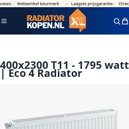
ews
Webwinkel keurmerk
Laagste prijsgarantie
Direct u
Ga naar de inhoud
Toggle Nav
Win
400x2300 T11 - 1795 watt
| Eco 4 Radiator