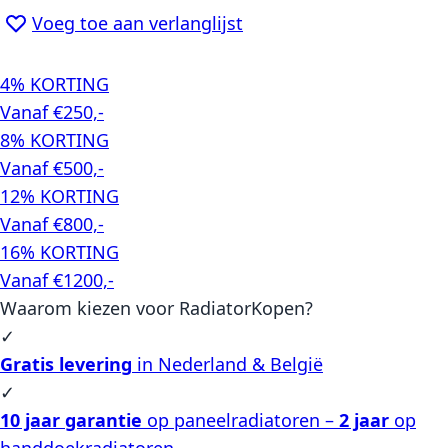
Voeg toe aan verlanglijst
4% KORTING
Vanaf €250,-
8% KORTING
Vanaf €500,-
12% KORTING
Vanaf €800,-
16% KORTING
Vanaf €1200,-
Waarom kiezen voor RadiatorKopen?
✓
Gratis levering
in Nederland & België
✓
10 jaar garantie
op paneelradiatoren –
2 jaar
op
handdoekradiatoren